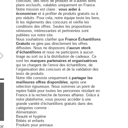
concours, des tests de produits et d’autres bons
plans exclusifs, valables uniquement en France.
Notre mission est claire :
vous aider à
économiser
et à profiter de produits gratuits ou à
prix réduits. Pour cela, notre équipe teste les liens,
lit les règlements des concours et vérifie les
conditions des offres. Seules les propositions
sérieuses, intéressantes et pertinentes sont
publiées sur notre site.
Nous souhaitons clarifier que
France Échantillons
Gratuits
ne gère pas directement les offres
diffusées. Nous ne disposons d’
aucun stock
d’échantillons
et nous ne participons à aucun
tirage au sort ou à la distribution de cadeaux. Ce
sont les
marques partenaires et organisatrices
qui se chargent de l’envoi des échantillons, de
l’organisation des concours et de la validation des
tests de produits.
Notre rôle consiste uniquement à
partager les
meilleures offres disponibles
, après une
sélection rigoureuse. Nous sommes un point de
repère fiable pour toutes les personnes résidant en
France à la recherche de bonnes affaires. Grâce à
notre plateforme, vous pouvez accéder à une
grande variété d’échantillons gratuits dans des
catégories comme :
Alimentation
Beauté et hygiène
Bébés et enfants
Produits pour animaux
ir