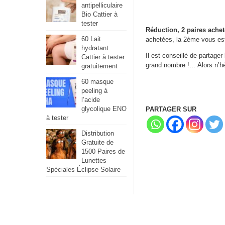
antipelliculaire
Bio Cattier à
tester
Réduction, 2 paires ache
60 Lait
achetées, la 2ème vous es
hydratant
Il est conseillé de partager
Cattier à tester
grand nombre !… Alors n’hé
gratuitement
60 masque
peeling à
l’acide
glycolique ENO
PARTAGER SUR
à tester
Distribution
Gratuite de
1500 Paires de
Lunettes
Spéciales Éclipse Solaire