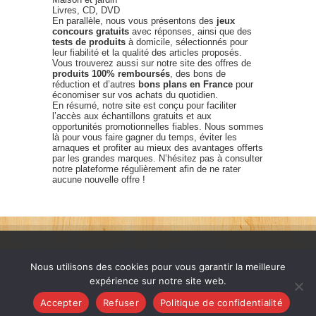
Livres, CD, DVD
En parallèle, nous vous présentons des
jeux
concours gratuits
avec réponses, ainsi que des
tests de produits
à domicile, sélectionnés pour
leur fiabilité et la qualité des articles proposés.
Vous trouverez aussi sur notre site des offres de
produits 100% remboursés
, des bons de
réduction et d’autres
bons plans en France
pour
économiser sur vos achats du quotidien.
En résumé, notre site est conçu pour faciliter
l’accès aux échantillons gratuits et aux
opportunités promotionnelles fiables. Nous sommes
là pour vous faire gagner du temps, éviter les
arnaques et profiter au mieux des avantages offerts
par les grandes marques. N’hésitez pas à consulter
notre plateforme régulièrement afin de ne rater
aucune nouvelle offre !
Nous utilisons des cookies pour vous garantir la meilleure
expérience sur notre site web.
France échantillons gratuits © 2026. Tous les droits sont
Accepter
Refuser
Politique de confidentialité
réservés. |
Nous Contacter
|
FAQ
|
Politique de confidentialité