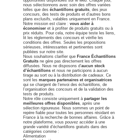
opportunités disponibles sur le web. Chaque jour,
nous sélectionnons avec soin des offres variées
telles que des
échantillons gratuits
, des jeux
concours, des tests de produits et d’autres bons
plans exclusifs, valables uniquement en France.
Notre mission est claire :
vous aider à
économiser
et à profiter de produits gratuits ou à
prix réduits. Pour cela, notre équipe teste les liens,
lit les règlements des concours et vérifie les
conditions des offres. Seules les propositions
sérieuses, intéressantes et pertinentes sont
publiées sur notre site.
Nous souhaitons clarifier que
France Échantillons
Gratuits
ne gère pas directement les offres
diffusées. Nous ne disposons d’
aucun stock
d’échantillons
et nous ne participons à aucun
tirage au sort ou à la distribution de cadeaux. Ce
sont les
marques partenaires et organisatrices
qui se chargent de l’envoi des échantillons, de
l’organisation des concours et de la validation des
tests de produits.
Notre rôle consiste uniquement à
partager les
meilleures offres disponibles
, après une
sélection rigoureuse. Nous sommes un point de
repère fiable pour toutes les personnes résidant en
France à la recherche de bonnes affaires. Grâce à
notre plateforme, vous pouvez accéder à une
grande variété d’échantillons gratuits dans des
catégories comme :
Alimentation