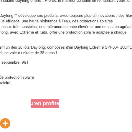
n solaire Daylong offerts ! Prenez le meilleur du soleil en remportant votre lot
Daylong™ développe ses produits, avec toujours plus d’innovations : des filtr
lus efficace, une haute résistance à l’eau, des protections solaires
peaux très sensibles, une tolérance cutanée élevée et une sensation agréab
ong, avec Extreme et Kids, offre une protection solaire adaptée à chaque
ter l’un des 20 lots Daylong, composés d’un Daylong Extrême SPF50+ 200mL
’une valeur unitaire de 38 euros !
2 septembre, 9h !
de protection solaire
solaire
J’en profite