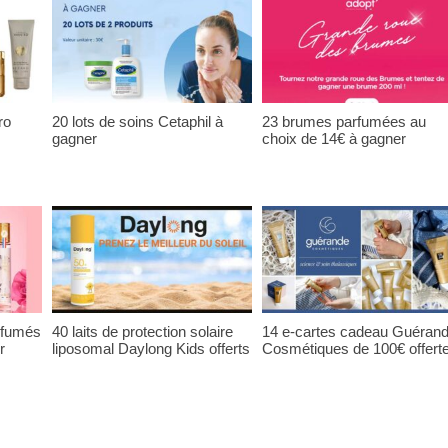
ro
20 lots de soins Cetaphil à
23 brumes parfumées au
gagner
choix de 14€ à gagner
rfumés
40 laits de protection solaire
14 e-cartes cadeau Guéran
r
liposomal Daylong Kids offerts
Cosmétiques de 100€ offert