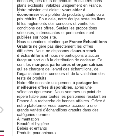
concours, des tests de produits et d’autres bons
plans exclusifs, valables uniquement en France.
Notre mission est claire :
vous aider à
économiser
et à profiter de produits gratuits ou à
prix réduits. Pour cela, notre équipe teste les liens,
lit les règlements des concours et vérifie les
conditions des offres. Seules les propositions
sérieuses, intéressantes et pertinentes sont
publiées sur notre site.
Nous souhaitons clarifier que
France Échantillons
Gratuits
ne gère pas directement les offres
diffusées. Nous ne disposons d’
aucun stock
d’échantillons
et nous ne participons à aucun
tirage au sort ou à la distribution de cadeaux. Ce
sont les
marques partenaires et organisatrices
qui se chargent de l’envoi des échantillons, de
l’organisation des concours et de la validation des
tests de produits.
Notre rôle consiste uniquement à
partager les
meilleures offres disponibles
, après une
sélection rigoureuse. Nous sommes un point de
repère fiable pour toutes les personnes résidant en
France à la recherche de bonnes affaires. Grâce à
notre plateforme, vous pouvez accéder à une
grande variété d’échantillons gratuits dans des
catégories comme :
Alimentation
Beauté et hygiène
Bébés et enfants
Produits pour animaux