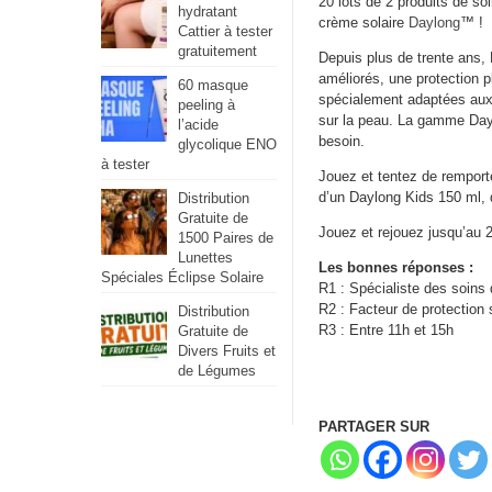
20 lots de 2 produits de soi
hydratant
crème solaire
Daylong
™ !
Cattier à tester
gratuitement
Depuis plus de trente ans, 
améliorés, une protection p
60 masque
spécialement adaptées aux 
peeling à
sur la peau. La gamme Dayl
l’acide
besoin.
glycolique ENO
à tester
Jouez et tentez de rempor
d’un Daylong Kids 150 ml, d
Distribution
Gratuite de
Jouez et rejouez jusqu’au 
1500 Paires de
Lunettes
Les bonnes réponses :
Spéciales Éclipse Solaire
R1 : Spécialiste des soins 
R2 : Facteur de protection 
Distribution
R3 : Entre 11h et 15h
Gratuite de
Divers Fruits et
de Légumes
PARTAGER SUR