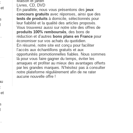
Maison et jardin
t
Livres, CD, DVD
 et
En parallèle, nous vous présentons des
jeux
concours gratuits
avec réponses, ainsi que des
tests de produits
à domicile, sélectionnés pour
s
leur fiabilité et la qualité des articles proposés.
l
Vous trouverez aussi sur notre site des offres de
produits 100% remboursés
, des bons de
..
réduction et d’autres
bons plans en France
pour
économiser sur vos achats du quotidien.
En résumé, notre site est conçu pour faciliter
l’accès aux échantillons gratuits et aux
opportunités promotionnelles fiables. Nous sommes
là pour vous faire gagner du temps, éviter les
arnaques et profiter au mieux des avantages offerts
par les grandes marques. N’hésitez pas à consulter
notre plateforme régulièrement afin de ne rater
aucune nouvelle offre !
au
t
 et
s
l
..