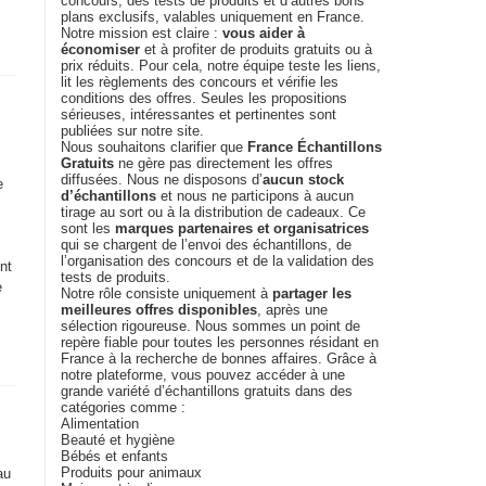
concours, des tests de produits et d’autres bons
plans exclusifs, valables uniquement en France.
Notre mission est claire :
vous aider à
économiser
et à profiter de produits gratuits ou à
prix réduits. Pour cela, notre équipe teste les liens,
lit les règlements des concours et vérifie les
conditions des offres. Seules les propositions
sérieuses, intéressantes et pertinentes sont
publiées sur notre site.
Nous souhaitons clarifier que
France Échantillons
Gratuits
ne gère pas directement les offres
diffusées. Nous ne disposons d’
aucun stock
e
d’échantillons
et nous ne participons à aucun
tirage au sort ou à la distribution de cadeaux. Ce
sont les
marques partenaires et organisatrices
qui se chargent de l’envoi des échantillons, de
l’organisation des concours et de la validation des
nt
tests de produits.
e
Notre rôle consiste uniquement à
partager les
meilleures offres disponibles
, après une
sélection rigoureuse. Nous sommes un point de
repère fiable pour toutes les personnes résidant en
France à la recherche de bonnes affaires. Grâce à
notre plateforme, vous pouvez accéder à une
grande variété d’échantillons gratuits dans des
catégories comme :
Alimentation
Beauté et hygiène
Bébés et enfants
Produits pour animaux
au