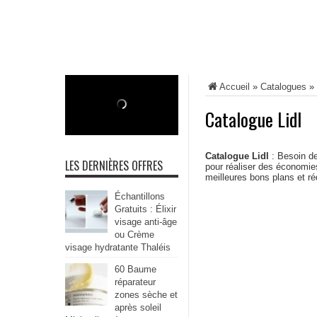
Accueil
»
Catalogues
»
Catalogue Lidl
Catalogue Lidl
: Besoin de
LES DERNIÈRES OFFRES
pour réaliser des économies
meilleures bons plans et ré
Échantillons
Gratuits : Élixir
visage anti-âge
ou Crème
visage hydratante Thaléis
60 Baume
réparateur
zones sèche et
après soleil