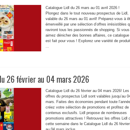
Catalogue Lidl du 26 mars au 01 avril 2026 !
Plongez dans le tout nouveau prospectus de Lidl,
valable du 26 mars au 01 avril! Préparez-vous à ê
émerveillé par une sélection d’offres irrésistibles q
raviront tous les passionnés de shopping. Si vous
aimez dénicher des bonnes affaires, ce catalogue
est fait pour vous ! Explorez une variété de produi
...
 du 26 février au 04 mars 2026
Catalogue Lidl du 26 février au 04 mars 2026! Les
offres du prospectus Lidl sont valables jusqu’au 0
mars. Faites des économies pendant toute l’année
créez votre sélection de promotions et profitez de
contenus exclusifs. Lidl propose de nombreuses
promotions attractives ! Retrouvez les offres Lidl 
cette semaine dans le Catalogue Lidl du 26 février
au 04 mars inclus. ...