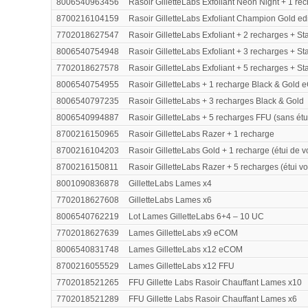
8006540963456
Rasoir GilletteLabs Exfoliant Neon Night + 1 re
8700216104159
Rasoir GilletteLabs Exfoliant Champion Gold ed
7702018627547
Rasoir GilletteLabs Exfoliant + 2 recharges + St
8006540754948
Rasoir GilletteLabs Exfoliant + 3 recharges + S
7702018627578
Rasoir GilletteLabs Exfoliant + 5 recharges + St
8006540754955
Rasoir GilletteLabs + 1 recharge Black & Gold
8006540797235
Rasoir GilletteLabs + 3 recharges Black & Gold
8006540994887
Rasoir GilletteLabs + 5 recharges FFU (sans ét
8700216150965
Rasoir GilletteLabs Razer + 1 recharge
8700216104203
Rasoir GilletteLabs Gold + 1 recharge (étui de 
8700216150811
Rasoir GilletteLabs Razer + 5 recharges (étui v
8001090836878
GilletteLabs Lames x4
7702018627608
GilletteLabs Lames x6
8006540762219
Lot Lames GilletteLabs 6+4 – 10 UC
7702018627639
Lames GilletteLabs x9 eCOM
8006540831748
Lames GilletteLabs x12 eCOM
8700216055529
Lames GilletteLabs x12 FFU
7702018521265
FFU Gillette Labs Rasoir Chauffant Lames x10
7702018521289
FFU Gillette Labs Rasoir Chauffant Lames x6