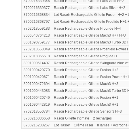
8700216339346
Rasoir Rechargeable Gillette Labs Gold H+2
8700216339377
Rasoir Rechargeable Gillette Labs Silver H+2
8700216368834
Lot Rasoir Rechargeable Gillette Fusion H+2 + 
8700216368797
Lot Rasoir Rechargeable Gillette Proglide H+1 +
7702018559183
Rasoir Rechargeable Gillette Proglide H+4
8006540764213
Rasoir Rechargeable Gillette Mach3 H+7 FFU
8001090759177
Rasoir Rechargeable Gillette Mach3 Turbo 3D 
7702018558049
Rasoir Rechargeable Gillette Proshield Power 
7702018355518
Rasoir Rechargeable Gillette Proglide H+1
8001090614407
Rasoir Rechargeable Gillette Skinguard Aloe v
8001090420770
Rasoir Rechargeable Gillette Fusion H+2
8001090420671
Rasoir Rechargeable Gillette Fusion Power H+
8001090472694
Rasoir Rechargeable Gillette Mach3 H+3
8001090443083
Rasoir Rechargeable Gillette Mach3 Turbo 3D 
8001090420749
Rasoir Rechargeable Gillette Fusion H+1
8001090442819
Rasoir Rechargeable Gillette Mach3 H+1
7702018550784
Rasoir Rechargeable Gillette Sensor 3 H+3
8700216036658
Rasoir Gillette Intimate + 2 recharges
8700216238267
Lot Rasoir + Crème raser + 8 lames + Accroche G