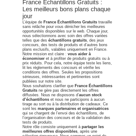
France Échantillons Gratuits :
Les meilleurs bons plans chaque
jour
L’équipe de
France Échantillons Gratuits
travaille
sans relâche pour vous dénicher les meilleures
opportunités disponibles sur le web. Chaque jour,
nous sélectionnons avec soin des offres variées
telles que des
échantillons gratuits
, des jeux
concours, des tests de produits et d’autres bons
plans exclusifs, valables uniquement en France.
Notre mission est claire :
vous aider à
économiser
et à profiter de produits gratuits ou à
prix réduits. Pour cela, notre équipe teste les liens,
lit les règlements des concours et vérifie les
conditions des offres. Seules les propositions
sérieuses, intéressantes et pertinentes sont
publiées sur notre site.
Nous souhaitons clarifier que
France Échantillons
Gratuits
ne gère pas directement les offres
diffusées. Nous ne disposons d’
aucun stock
d’échantillons
et nous ne participons à aucun
tirage au sort ou à la distribution de cadeaux. Ce
sont les
marques partenaires et organisatrices
qui se chargent de l’envoi des échantillons, de
l’organisation des concours et de la validation des
tests de produits.
Notre rôle consiste uniquement à
partager les
meilleures offres disponibles
, après une
sélection rigoureuse. Nous sommes un point de