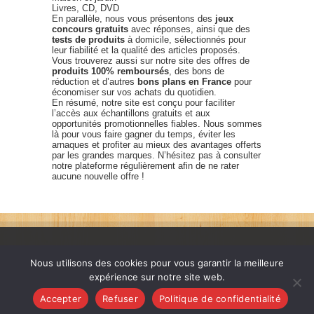
Livres, CD, DVD
En parallèle, nous vous présentons des
jeux
concours gratuits
avec réponses, ainsi que des
tests de produits
à domicile, sélectionnés pour
leur fiabilité et la qualité des articles proposés.
Vous trouverez aussi sur notre site des offres de
produits 100% remboursés
, des bons de
réduction et d’autres
bons plans en France
pour
économiser sur vos achats du quotidien.
En résumé, notre site est conçu pour faciliter
l’accès aux échantillons gratuits et aux
opportunités promotionnelles fiables. Nous sommes
là pour vous faire gagner du temps, éviter les
arnaques et profiter au mieux des avantages offerts
par les grandes marques. N’hésitez pas à consulter
notre plateforme régulièrement afin de ne rater
aucune nouvelle offre !
Nous utilisons des cookies pour vous garantir la meilleure
expérience sur notre site web.
France échantillons gratuits © 2026. Tous les droits sont
Accepter
Refuser
Politique de confidentialité
réservés. |
Nous Contacter
|
FAQ
|
Politique de confidentialité