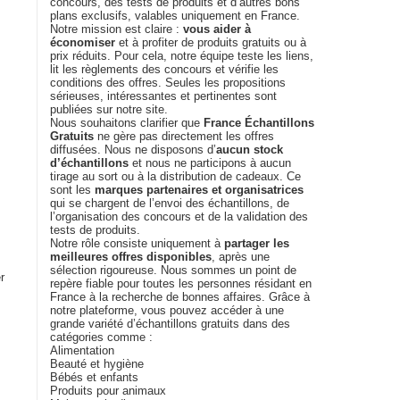
concours, des tests de produits et d’autres bons
plans exclusifs, valables uniquement en France.
Notre mission est claire :
vous aider à
économiser
et à profiter de produits gratuits ou à
prix réduits. Pour cela, notre équipe teste les liens,
lit les règlements des concours et vérifie les
conditions des offres. Seules les propositions
sérieuses, intéressantes et pertinentes sont
publiées sur notre site.
Nous souhaitons clarifier que
France Échantillons
Gratuits
ne gère pas directement les offres
diffusées. Nous ne disposons d’
aucun stock
d’échantillons
et nous ne participons à aucun
tirage au sort ou à la distribution de cadeaux. Ce
sont les
marques partenaires et organisatrices
qui se chargent de l’envoi des échantillons, de
l’organisation des concours et de la validation des
tests de produits.
Notre rôle consiste uniquement à
partager les
meilleures offres disponibles
, après une
sélection rigoureuse. Nous sommes un point de
r
repère fiable pour toutes les personnes résidant en
France à la recherche de bonnes affaires. Grâce à
notre plateforme, vous pouvez accéder à une
grande variété d’échantillons gratuits dans des
catégories comme :
Alimentation
Beauté et hygiène
Bébés et enfants
Produits pour animaux