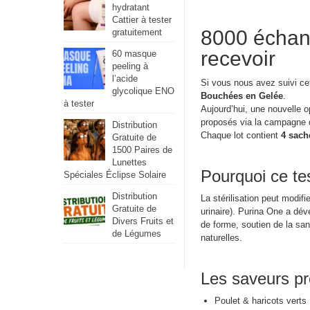
hydratant
Cattier à tester
8000 échant
gratuitement
recevoir
60 masque
peeling à
l’acide
Si vous nous avez suivi cet
glycolique ENO
Bouchées en Gelée
.
à tester
Aujourd’hui, une nouvelle o
proposés via la campagne d
Distribution
Chaque lot contient
4 sach
Gratuite de
1500 Paires de
Lunettes
Pourquoi ce te
Spéciales Éclipse Solaire
Distribution
La stérilisation peut modifi
Gratuite de
urinaire). Purina One a dé
Divers Fruits et
de forme, soutien de la san
de Légumes
naturelles.
Les saveurs p
Poulet & haricots verts