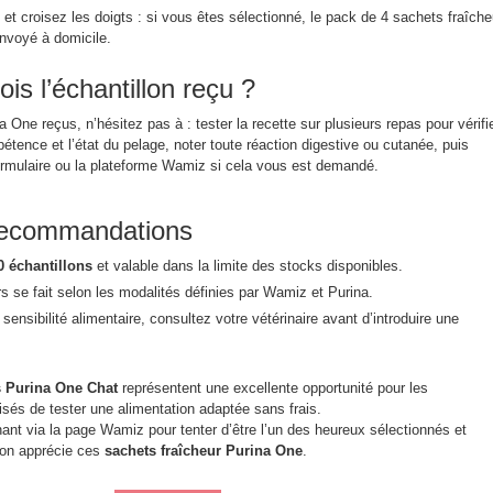
n et croisez les doigts : si vous êtes sélectionné, le pack de 4 sachets fraîche
nvoyé à domicile.
ois l’échantillon reçu ?
 One reçus, n’hésitez pas à : tester la recette sur plusieurs repas pour vérifi
pétence et l’état du pelage, noter toute réaction digestive ou cutanée, puis
formulaire ou la plateforme Wamiz si cela vous est demandé.
 recommandations
0 échantillons
et valable dans la limite des stocks disponibles.
s se fait selon les modalités définies par Wamiz et Purina.
ensibilité alimentaire, consultez votre vétérinaire avant d’introduire une
s Purina One Chat
représentent une excellente opportunité pour les
lisés de tester une alimentation adaptée sans frais.
ant via la page Wamiz pour tenter d’être l’un des heureux sélectionnés et
non apprécie ces
sachets fraîcheur Purina One
.