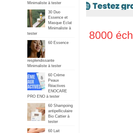
Minimaliste à tester
30 Duo
Essence et
Masque Eclat
Minimaliste à
8000 écha
tester
60 Essence
resplendissante
Minimaliste à tester
60 Crème
Peaux
Réactives
ENOCARE
PRO ENO à tester
60 Shampoing
antipelliculaire
Bio Cattier à
tester
60 Lait