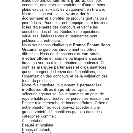
telles que des
échantillons gratuits
, des jeux
concours, des tests de produits et d’autres bons
plans exclusifs, valables uniquement en France.
Notre mission est claire :
vous aider à
économiser
et à profiter de produits gratuits ou à
prix réduits. Pour cela, notre équipe teste les liens,
lit les règlements des concours et vérifie les
conditions des offres. Seules les propositions
sérieuses, intéressantes et pertinentes sont
publiées sur notre site.
Nous souhaitons clarifier que
France Échantillons
Gratuits
ne gère pas directement les offres
diffusées. Nous ne disposons d’
aucun stock
d’échantillons
et nous ne participons à aucun
tirage au sort ou à la distribution de cadeaux. Ce
sont les
marques partenaires et organisatrices
qui se chargent de l’envoi des échantillons, de
l’organisation des concours et de la validation des
tests de produits.
Notre rôle consiste uniquement à
partager les
meilleures offres disponibles
, après une
sélection rigoureuse. Nous sommes un point de
repère fiable pour toutes les personnes résidant en
France à la recherche de bonnes affaires. Grâce à
notre plateforme, vous pouvez accéder à une
grande variété d’échantillons gratuits dans des
catégories comme :
Alimentation
Beauté et hygiène
Bébés et enfants