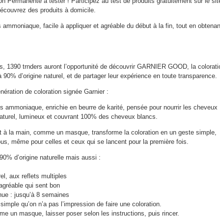
n Permanente à tester ! Participez au test de produits gratuitement sur le sit
découvrez des produits à domicile.
 ammoniaque, facile à appliquer et agréable du début à la fin, tout en obtenan
, 1390 trnders auront l’opportunité de découvrir GARNIER GOOD, la colorati
90% d’origine naturel, et de partager leur expérience en toute transparence.
ération de coloration signée Garnier :
 ammoniaque, enrichie en beurre de karité, pensée pour nourrir les cheveux
 naturel, lumineux et couvrant 100% des cheveux blancs.
t à la main, comme un masque, transforme la coloration en un geste simple,
ous, même pour celles et ceux qui se lancent pour la première fois.
90% d’origine naturelle mais aussi :
el, aux reflets multiples
agréable qui sent bon
nue : jusqu’à 8 semaines
 simple qu’on n’a pas l’impression de faire une coloration.
me un masque, laisser poser selon les instructions, puis rincer.