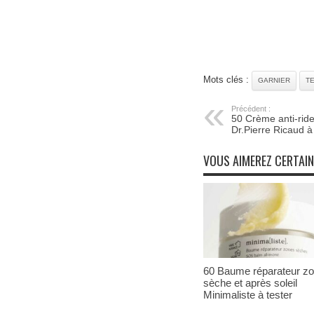
Mots clés :
GARNIER
T
Précédent :
50 Crème anti-rid
Dr.Pierre Ricaud à
VOUS AIMEREZ CERTAI
60 Baume réparateur z
sèche et après soleil
Minimaliste à tester