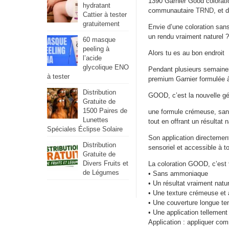
1390 Garnier Good coloratio
hydratant
communautaire
TRND
, et 
Cattier à tester
gratuitement
Envie d’une coloration sans
un rendu vraiment naturel ?
60 masque
peeling à
Alors tu es au bon endroit
l’acide
glycolique ENO
Pendant plusieurs semaines
à tester
premium Garnier formulée à 
Distribution
GOOD, c’est la nouvelle gén
Gratuite de
1500 Paires de
une formule crémeuse, sans
Lunettes
tout en offrant un résultat
Spéciales Éclipse Solaire
Son application directemen
Distribution
sensoriel et accessible à t
Gratuite de
Divers Fruits et
La coloration GOOD, c’est 
de Légumes
• Sans ammoniaque
• Un résultat vraiment natur
• Une texture crémeuse et 
• Une couverture longue te
• Une application tellement
Application : appliquer com