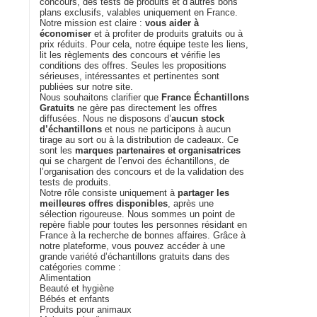
concours, des tests de produits et d’autres bons
plans exclusifs, valables uniquement en France.
Notre mission est claire :
vous aider à
économiser
et à profiter de produits gratuits ou à
prix réduits. Pour cela, notre équipe teste les liens,
lit les règlements des concours et vérifie les
conditions des offres. Seules les propositions
sérieuses, intéressantes et pertinentes sont
publiées sur notre site.
Nous souhaitons clarifier que
France Échantillons
Gratuits
ne gère pas directement les offres
diffusées. Nous ne disposons d’
aucun stock
d’échantillons
et nous ne participons à aucun
tirage au sort ou à la distribution de cadeaux. Ce
sont les
marques partenaires et organisatrices
qui se chargent de l’envoi des échantillons, de
l’organisation des concours et de la validation des
tests de produits.
Notre rôle consiste uniquement à
partager les
meilleures offres disponibles
, après une
sélection rigoureuse. Nous sommes un point de
repère fiable pour toutes les personnes résidant en
France à la recherche de bonnes affaires. Grâce à
notre plateforme, vous pouvez accéder à une
grande variété d’échantillons gratuits dans des
catégories comme :
Alimentation
Beauté et hygiène
Bébés et enfants
Produits pour animaux