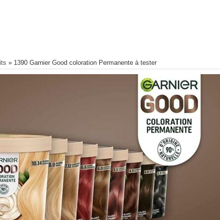
its
»
1390 Garnier Good coloration Permanente à tester