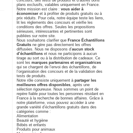
concours, des tests de produits et d’autres bons
plans exclusifs, valables uniquement en France.
Notre mission est claire :
vous aider à
économiser
et à profiter de produits gratuits ou à
prix réduits. Pour cela, notre équipe teste les liens,
lit les règlements des concours et vérifie les
conditions des offres. Seules les propositions
sérieuses, intéressantes et pertinentes sont
publiées sur notre site.
Nous souhaitons clarifier que
France Échantillons
Gratuits
ne gère pas directement les offres
diffusées. Nous ne disposons d’
aucun stock
d’échantillons
et nous ne participons à aucun
tirage au sort ou à la distribution de cadeaux. Ce
sont les
marques partenaires et organisatrices
qui se chargent de l’envoi des échantillons, de
l’organisation des concours et de la validation des
tests de produits.
Notre rôle consiste uniquement à
partager les
meilleures offres disponibles
, après une
sélection rigoureuse. Nous sommes un point de
repère fiable pour toutes les personnes résidant en
France à la recherche de bonnes affaires. Grâce à
notre plateforme, vous pouvez accéder à une
grande variété d’échantillons gratuits dans des
catégories comme :
Alimentation
Beauté et hygiène
Bébés et enfants
Produits pour animaux