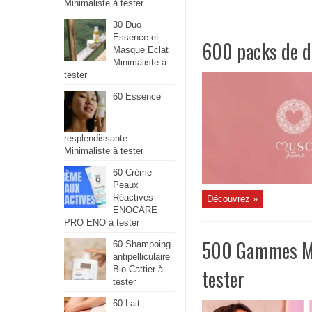
Minimaliste à tester
30 Duo
Essence et
600 packs de dé
Masque Eclat
Minimaliste à
tester
60 Essence
resplendissante
Minimaliste à tester
60 Crème
Peaux
Réactives
Découvrez »
ENOCARE
PRO ENO à tester
500 Gammes Mus
60 Shampoing
antipelliculaire
Bio Cattier à
tester
tester
60 Lait