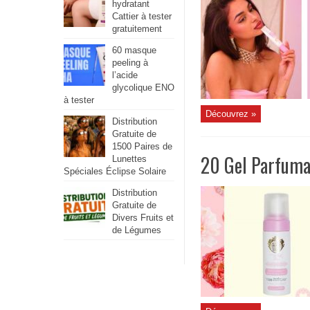
hydratant
Cattier à tester
gratuitement
60 masque
peeling à
l’acide
glycolique ENO
à tester
Découvrez »
Distribution
Gratuite de
1500 Paires de
20 Gel Parfuma
Lunettes
Spéciales Éclipse Solaire
Distribution
Gratuite de
Divers Fruits et
de Légumes