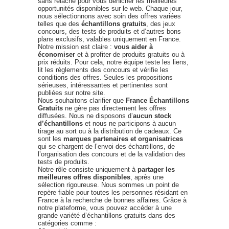
sans relâche pour vous dénicher les meilleures
opportunités disponibles sur le web. Chaque jour,
nous sélectionnons avec soin des offres variées
telles que des
échantillons gratuits
, des jeux
concours, des tests de produits et d’autres bons
plans exclusifs, valables uniquement en France.
Notre mission est claire :
vous aider à
économiser
et à profiter de produits gratuits ou à
prix réduits. Pour cela, notre équipe teste les liens,
lit les règlements des concours et vérifie les
conditions des offres. Seules les propositions
sérieuses, intéressantes et pertinentes sont
publiées sur notre site.
Nous souhaitons clarifier que
France Échantillons
Gratuits
ne gère pas directement les offres
diffusées. Nous ne disposons d’
aucun stock
d’échantillons
et nous ne participons à aucun
tirage au sort ou à la distribution de cadeaux. Ce
sont les
marques partenaires et organisatrices
qui se chargent de l’envoi des échantillons, de
l’organisation des concours et de la validation des
tests de produits.
Notre rôle consiste uniquement à
partager les
meilleures offres disponibles
, après une
sélection rigoureuse. Nous sommes un point de
repère fiable pour toutes les personnes résidant en
France à la recherche de bonnes affaires. Grâce à
notre plateforme, vous pouvez accéder à une
grande variété d’échantillons gratuits dans des
catégories comme :