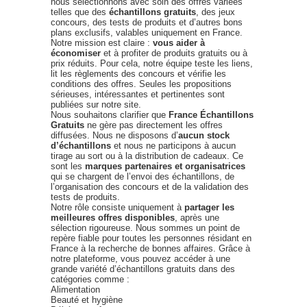
nous sélectionnons avec soin des offres variées
telles que des
échantillons gratuits
, des jeux
concours, des tests de produits et d’autres bons
plans exclusifs, valables uniquement en France.
Notre mission est claire :
vous aider à
économiser
et à profiter de produits gratuits ou à
prix réduits. Pour cela, notre équipe teste les liens,
lit les règlements des concours et vérifie les
conditions des offres. Seules les propositions
sérieuses, intéressantes et pertinentes sont
publiées sur notre site.
Nous souhaitons clarifier que
France Échantillons
Gratuits
ne gère pas directement les offres
diffusées. Nous ne disposons d’
aucun stock
d’échantillons
et nous ne participons à aucun
tirage au sort ou à la distribution de cadeaux. Ce
sont les
marques partenaires et organisatrices
qui se chargent de l’envoi des échantillons, de
l’organisation des concours et de la validation des
tests de produits.
Notre rôle consiste uniquement à
partager les
meilleures offres disponibles
, après une
sélection rigoureuse. Nous sommes un point de
repère fiable pour toutes les personnes résidant en
France à la recherche de bonnes affaires. Grâce à
notre plateforme, vous pouvez accéder à une
grande variété d’échantillons gratuits dans des
catégories comme :
Alimentation
Beauté et hygiène