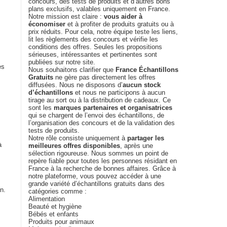
concours, des tests de produits et d’autres bons
plans exclusifs, valables uniquement en France.
Notre mission est claire :
vous aider à
économiser
et à profiter de produits gratuits ou à
prix réduits. Pour cela, notre équipe teste les liens,
lit les règlements des concours et vérifie les
conditions des offres. Seules les propositions
sérieuses, intéressantes et pertinentes sont
publiées sur notre site.
es
Nous souhaitons clarifier que
France Échantillons
Gratuits
ne gère pas directement les offres
diffusées. Nous ne disposons d’
aucun stock
d’échantillons
et nous ne participons à aucun
tirage au sort ou à la distribution de cadeaux. Ce
sont les
marques partenaires et organisatrices
qui se chargent de l’envoi des échantillons, de
l’organisation des concours et de la validation des
tests de produits.
Notre rôle consiste uniquement à
partager les
à
meilleures offres disponibles
, après une
sélection rigoureuse. Nous sommes un point de
repère fiable pour toutes les personnes résidant en
France à la recherche de bonnes affaires. Grâce à
notre plateforme, vous pouvez accéder à une
grande variété d’échantillons gratuits dans des
n.
catégories comme :
Alimentation
Beauté et hygiène
Bébés et enfants
Produits pour animaux