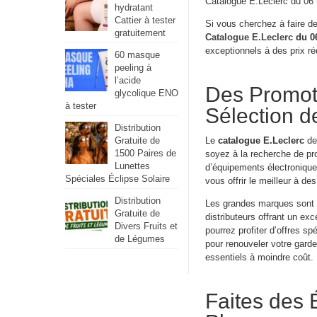
Catalogue E.Leclerc du 06
hydratant
Cattier à tester
Si vous cherchez à faire d
gratuitement
Catalogue E.Leclerc
du 06
exceptionnels à des prix ré
60 masque
peeling à
l’acide
Des Promoti
glycolique ENO
à tester
Sélection d
Distribution
Gratuite de
Le
catalogue E.Leclerc
de 
1500 Paires de
soyez à la recherche de pr
Lunettes
d’équipements électroniqu
Spéciales Éclipse Solaire
vous offrir le meilleur à des
Distribution
Les grandes marques sont 
Gratuite de
distributeurs offrant un exc
Divers Fruits et
pourrez profiter d’offres sp
de Légumes
pour renouveler votre gard
essentiels à moindre coût.
Faites des 