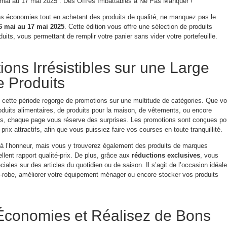
 mai au 17 mai 2025 : Des Offres Imbattables à Ne Pas Manquer !
es économies tout en achetant des produits de qualité, ne manquez pas le
 mai au 17 mai 2025
. Cette édition vous offre une sélection de produits
duits, vous permettant de remplir votre panier sans vider votre portefeuille.
ons Irrésistibles sur une Large
e Produits
cette période regorge de promotions sur une multitude de catégories. Que v
oduits alimentaires, de produits pour la maison, de vêtements, ou encore
es, chaque page vous réserve des surprises. Les promotions sont conçues po
 prix attractifs, afin que vous puissiez faire vos courses en toute tranquillité.
à l’honneur, mais vous y trouverez également des produits de marques
ellent rapport qualité-prix. De plus, grâce aux
réductions exclusives
, vous
éciales sur des articles du quotidien ou de saison. Il s’agit de l’occasion idéale
e-robe, améliorer votre équipement ménager ou encore stocker vos produits
Économies et Réalisez de Bons