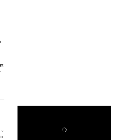
!
e
nt
e
rez
ix