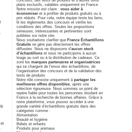
concours, des tests de produits et d’autres bons
plans exclusifs, valables uniquement en France.
Notre mission est claire :
vous aider à
économiser
et à profiter de produits gratuits ou à
prix réduits. Pour cela, notre équipe teste les liens,
!
lit les règlements des concours et vérifie les
conditions des offres. Seules les propositions
sérieuses, intéressantes et pertinentes sont
-
publiées sur notre site.
Nous souhaitons clarifier que
France Échantillons
Gratuits
ne gère pas directement les offres
diffusées. Nous ne disposons d’
aucun stock
d’échantillons
et nous ne participons à aucun
z
tirage au sort ou à la distribution de cadeaux. Ce
sont les
marques partenaires et organisatrices
qui se chargent de l’envoi des échantillons, de
l’organisation des concours et de la validation des
tests de produits.
Notre rôle consiste uniquement à
partager les
meilleures offres disponibles
, après une
sélection rigoureuse. Nous sommes un point de
repère fiable pour toutes les personnes résidant en
France à la recherche de bonnes affaires. Grâce à
notre plateforme, vous pouvez accéder à une
grande variété d’échantillons gratuits dans des
26
catégories comme :
Alimentation
Beauté et hygiène
 et
Bébés et enfants
Produits pour animaux
e