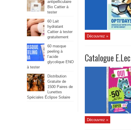
antipelliculaire
Bio Cattier à
tester
60 Lait
hydratant
Cattier à tester
Découvrez »
gratuitement
60 masque
peeling à
Catalogue E.Lec
l’acide
glycolique ENO
à tester
Distribution
Gratuite de
1500 Paires de
Lunettes
Spéciales Éclipse Solaire
Découvrez »