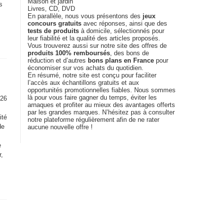
Maison et jardin
s
Livres, CD, DVD
En parallèle, nous vous présentons des
jeux
concours gratuits
avec réponses, ainsi que des
tests de produits
à domicile, sélectionnés pour
leur fiabilité et la qualité des articles proposés.
Vous trouverez aussi sur notre site des offres de
produits 100% remboursés
, des bons de
réduction et d’autres
bons plans en France
pour
économiser sur vos achats du quotidien.
En résumé, notre site est conçu pour faciliter
l’accès aux échantillons gratuits et aux
opportunités promotionnelles fiables. Nous sommes
là pour vous faire gagner du temps, éviter les
026
arnaques et profiter au mieux des avantages offerts
par les grandes marques. N’hésitez pas à consulter
ité
notre plateforme régulièrement afin de ne rater
de
aucune nouvelle offre !
e
r,