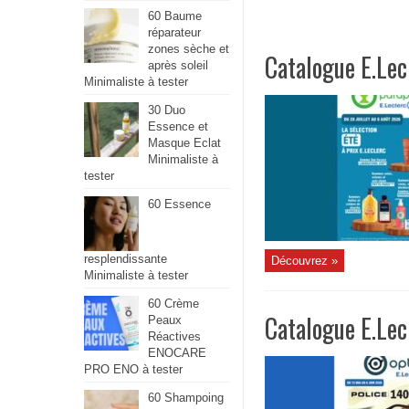
60 Baume
réparateur
zones sèche et
Catalogue E.Lec
après soleil
Minimaliste à tester
30 Duo
Essence et
Masque Eclat
Minimaliste à
tester
60 Essence
resplendissante
Découvrez »
Minimaliste à tester
60 Crème
Catalogue E.Lec
Peaux
Réactives
ENOCARE
PRO ENO à tester
60 Shampoing