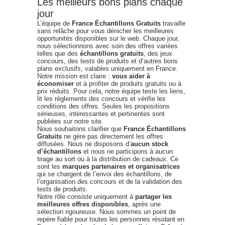
Les meilleurs bons plans chaque
jour
L’équipe de
France Échantillons Gratuits
travaille
sans relâche pour vous dénicher les meilleures
opportunités disponibles sur le web. Chaque jour,
nous sélectionnons avec soin des offres variées
telles que des
échantillons gratuits
, des jeux
concours, des tests de produits et d’autres bons
plans exclusifs, valables uniquement en France.
Notre mission est claire :
vous aider à
économiser
et à profiter de produits gratuits ou à
prix réduits. Pour cela, notre équipe teste les liens,
lit les règlements des concours et vérifie les
conditions des offres. Seules les propositions
sérieuses, intéressantes et pertinentes sont
publiées sur notre site.
Nous souhaitons clarifier que
France Échantillons
Gratuits
ne gère pas directement les offres
diffusées. Nous ne disposons d’
aucun stock
d’échantillons
et nous ne participons à aucun
tirage au sort ou à la distribution de cadeaux. Ce
sont les
marques partenaires et organisatrices
qui se chargent de l’envoi des échantillons, de
l’organisation des concours et de la validation des
tests de produits.
Notre rôle consiste uniquement à
partager les
meilleures offres disponibles
, après une
sélection rigoureuse. Nous sommes un point de
repère fiable pour toutes les personnes résidant en