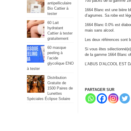
700 packs de la gamme 166
antipelliculaire
Bio Cattier à
1664 Blanc est une bière bl
tester
d’agrumes. Sa robe est légè
60 Lait
1664 Blanc 0.0% est élabo
hydratant
mais sans alcool.
Cattier à tester
gratuitement
Les deux références sont 
60 masque
Si vous êtes sélectionné(
peeling à
de la gamme 1664 Blanc of
l’acide
glycolique ENO
L’ABUS D’ALCOOL EST
à tester
Distribution
Gratuite de
1500 Paires de
PARTAGER SUR
Lunettes
Spéciales Éclipse Solaire