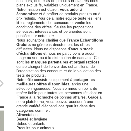
concours, des tests de produits et d’autres bons
plans exclusifs, valables uniquement en France.
Notre mission est claire :
vous aider à
économiser
et à profiter de produits gratuits ou à
prix réduits. Pour cela, notre équipe teste les liens,
lit les règlements des concours et vérifie les
conditions des offres. Seules les propositions
sérieuses, intéressantes et pertinentes sont
publiées sur notre site.
Nous souhaitons clarifier que
France Échantillons
Gratuits
ne gère pas directement les offres
diffusées. Nous ne disposons d’
aucun stock
d’échantillons
et nous ne participons à aucun
tirage au sort ou à la distribution de cadeaux. Ce
sont les
marques partenaires et organisatrices
qui se chargent de l’envoi des échantillons, de
l’organisation des concours et de la validation des
tests de produits.
Notre rôle consiste uniquement à
partager les
meilleures offres disponibles
, après une
sélection rigoureuse. Nous sommes un point de
repère fiable pour toutes les personnes résidant en
France à la recherche de bonnes affaires. Grâce à
notre plateforme, vous pouvez accéder à une
grande variété d’échantillons gratuits dans des
catégories comme :
Alimentation
Beauté et hygiène
Bébés et enfants
Produits pour animaux