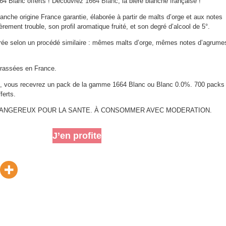
4 Blanc offerts ! Découvrez
1664 Blanc
, la bière blanche française !
anche origine France garantie, élaborée à partir de malts d’orge et aux notes
rement trouble, son profil aromatique fruité, et son degré d’alcool de 5°.
rée selon un procédé similaire : mêmes malts d’orge, mêmes notes d’agrume
brassées en France.
e), vous recevrez un pack de la gamme 1664 Blanc ou Blanc 0.0%. 700 packs
ferts.
 DANGEREUX POUR LA SANTE. À CONSOMMER AVEC MODERATION.
J’en profite