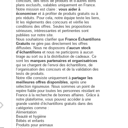
concours, des tests de produits et d’autres bons
plans exclusifs, valables uniquement en France.
Notre mission est claire :
vous aider à
économiser
et à profiter de produits gratuits ou à
prix réduits. Pour cela, notre équipe teste les liens,
lit les règlements des concours et vérifie les
conditions des offres. Seules les propositions
sérieuses, intéressantes et pertinentes sont
publiées sur notre site.
Nous souhaitons clarifier que
France Échantillons
Gratuits
ne gère pas directement les offres
diffusées. Nous ne disposons d’
aucun stock
d’échantillons
et nous ne participons à aucun
tirage au sort ou à la distribution de cadeaux. Ce
sont les
marques partenaires et organisatrices
qui se chargent de l’envoi des échantillons, de
l’organisation des concours et de la validation des
tests de produits.
Notre rôle consiste uniquement à
partager les
meilleures offres disponibles
, après une
sélection rigoureuse. Nous sommes un point de
repère fiable pour toutes les personnes résidant en
France à la recherche de bonnes affaires. Grâce à
notre plateforme, vous pouvez accéder à une
grande variété d’échantillons gratuits dans des
catégories comme :
Alimentation
Beauté et hygiène
Bébés et enfants
Produits pour animaux