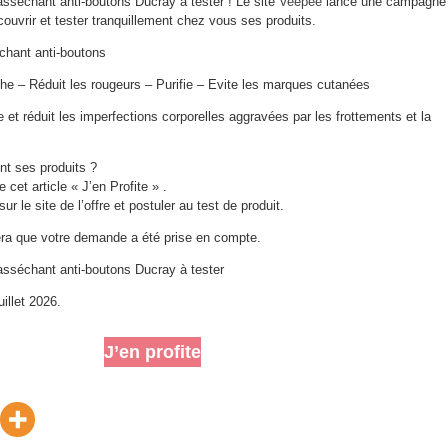
sséchant anti-boutons Ducray à tester ! Le site
Veepee
lance une campagne
couvrir et tester tranquillement chez vous ses produits.
chant anti-boutons
he – Réduit les rougeurs – Purifie – Evite les marques cutanées
et réduit les imperfections corporelles aggravées par les frottements et la
t ses produits ?
e cet article « J’en Profite » .
ur le site de l’offre et postuler au test de produit.
a que votre demande a été prise en compte.
sséchant anti-boutons Ducray à tester
uillet 2026.
J’en profite