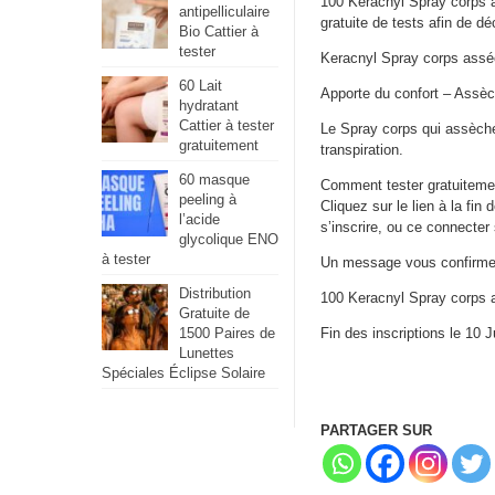
100 Keracnyl Spray corps a
antipelliculaire
gratuite de tests afin de dé
Bio Cattier à
tester
Keracnyl Spray corps assé
60 Lait
Apporte du confort – Assèc
hydratant
Cattier à tester
Le Spray corps qui assèche 
gratuitement
transpiration.
60 masque
Comment tester gratuitemen
peeling à
Cliquez sur le lien à la fin d
l’acide
s’inscrire, ou ce connecter s
glycolique ENO
à tester
Un message vous confirmer
Distribution
100 Keracnyl Spray corps a
Gratuite de
1500 Paires de
Fin des inscriptions le 10 J
Lunettes
Spéciales Éclipse Solaire
PARTAGER SUR