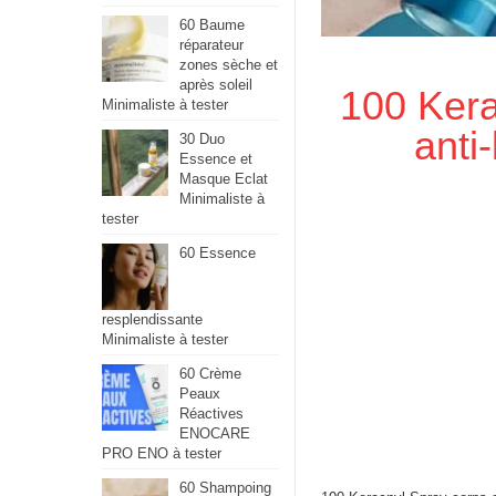
60 Baume
réparateur
zones sèche et
après soleil
100 Kera
Minimaliste à tester
anti
30 Duo
Essence et
Masque Eclat
Minimaliste à
tester
60 Essence
resplendissante
Minimaliste à tester
60 Crème
Peaux
Réactives
ENOCARE
PRO ENO à tester
60 Shampoing