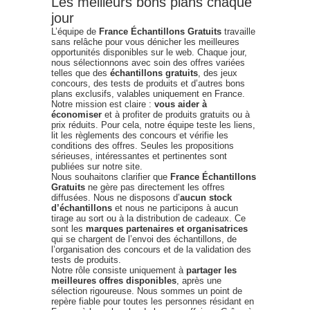
Les meilleurs bons plans chaque
jour
L’équipe de
France Échantillons Gratuits
travaille
sans relâche pour vous dénicher les meilleures
opportunités disponibles sur le web. Chaque jour,
nous sélectionnons avec soin des offres variées
telles que des
échantillons gratuits
, des jeux
concours, des tests de produits et d’autres bons
plans exclusifs, valables uniquement en France.
Notre mission est claire :
vous aider à
économiser
et à profiter de produits gratuits ou à
prix réduits. Pour cela, notre équipe teste les liens,
lit les règlements des concours et vérifie les
conditions des offres. Seules les propositions
sérieuses, intéressantes et pertinentes sont
publiées sur notre site.
Nous souhaitons clarifier que
France Échantillons
Gratuits
ne gère pas directement les offres
diffusées. Nous ne disposons d’
aucun stock
d’échantillons
et nous ne participons à aucun
tirage au sort ou à la distribution de cadeaux. Ce
sont les
marques partenaires et organisatrices
qui se chargent de l’envoi des échantillons, de
l’organisation des concours et de la validation des
tests de produits.
Notre rôle consiste uniquement à
partager les
meilleures offres disponibles
, après une
sélection rigoureuse. Nous sommes un point de
repère fiable pour toutes les personnes résidant en