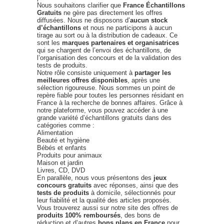
Nous souhaitons clarifier que
France Échantillons
Gratuits
ne gère pas directement les offres
diffusées. Nous ne disposons d’
aucun stock
d’échantillons
et nous ne participons à aucun
tirage au sort ou à la distribution de cadeaux. Ce
sont les
marques partenaires et organisatrices
qui se chargent de l’envoi des échantillons, de
l’organisation des concours et de la validation des
tests de produits.
Notre rôle consiste uniquement à
partager les
meilleures offres disponibles
, après une
sélection rigoureuse. Nous sommes un point de
repère fiable pour toutes les personnes résidant en
France à la recherche de bonnes affaires. Grâce à
notre plateforme, vous pouvez accéder à une
grande variété d’échantillons gratuits dans des
catégories comme :
Alimentation
Beauté et hygiène
Bébés et enfants
Produits pour animaux
Maison et jardin
Livres, CD, DVD
En parallèle, nous vous présentons des
jeux
concours gratuits
avec réponses, ainsi que des
tests de produits
à domicile, sélectionnés pour
leur fiabilité et la qualité des articles proposés.
Vous trouverez aussi sur notre site des offres de
produits 100% remboursés
, des bons de
réduction et d’autres
bons plans en France
pour