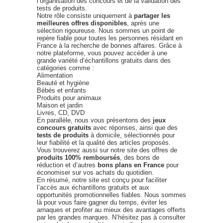
l’organisation des concours et de la validation des
tests de produits.
Notre rôle consiste uniquement à
partager les
meilleures offres disponibles
, après une
sélection rigoureuse. Nous sommes un point de
repère fiable pour toutes les personnes résidant en
France à la recherche de bonnes affaires. Grâce à
notre plateforme, vous pouvez accéder à une
grande variété d’échantillons gratuits dans des
catégories comme :
Alimentation
Beauté et hygiène
Bébés et enfants
Produits pour animaux
Maison et jardin
Livres, CD, DVD
En parallèle, nous vous présentons des
jeux
concours gratuits
avec réponses, ainsi que des
tests de produits
à domicile, sélectionnés pour
leur fiabilité et la qualité des articles proposés.
Vous trouverez aussi sur notre site des offres de
produits 100% remboursés
, des bons de
réduction et d’autres
bons plans en France
pour
économiser sur vos achats du quotidien.
En résumé, notre site est conçu pour faciliter
l’accès aux échantillons gratuits et aux
opportunités promotionnelles fiables. Nous sommes
là pour vous faire gagner du temps, éviter les
arnaques et profiter au mieux des avantages offerts
par les grandes marques. N’hésitez pas à consulter