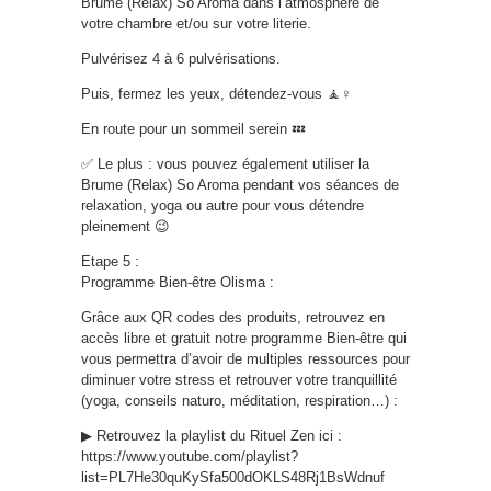
Brume (Relax) So Aroma dans l’atmosphère de
votre chambre et/ou sur votre literie.
Pulvérisez 4 à 6 pulvérisations.
Puis, fermez les yeux, détendez-vous 🧘♀️
En route pour un sommeil serein 💤
✅ Le plus : vous pouvez également utiliser la
Brume (Relax) So Aroma pendant vos séances de
relaxation, yoga ou autre pour vous détendre
pleinement 😉
Etape 5 :
Programme Bien-être Olisma :
Grâce aux QR codes des produits, retrouvez en
accès libre et gratuit notre programme Bien-être qui
vous permettra d’avoir de multiples ressources pour
diminuer votre stress et retrouver votre tranquillité
(yoga, conseils naturo, méditation, respiration…) :
▶ Retrouvez la playlist du Rituel Zen ici :
https://www.youtube.com/playlist?
list=PL7He30quKySfa500dOKLS48Rj1BsWdnuf