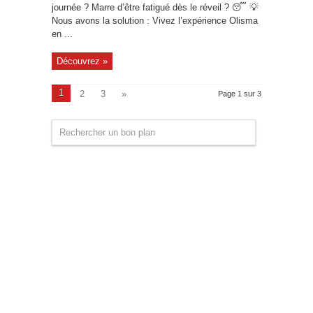
journée ? Marre d’être fatigué dès le réveil ? 😴 💡
Nous avons la solution : Vivez l’expérience Olisma
en ...
Découvrez »
1
2
3
»
Page 1 sur 3