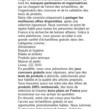
sont les
marques partenaires et organisatrices
qui se chargent de l’envoi des échantillons, de
l’organisation des concours et de la validation des
tests de produits.
Notre rôle consiste uniquement à
partager les
meilleures offres disponibles
, après une
sélection rigoureuse. Nous sommes un point de
repère fiable pour toutes les personnes résidant en
France à la recherche de bonnes affaires. Grâce à
notre plateforme, vous pouvez accéder à une
grande variété d’échantillons gratuits dans des
catégories comme :
Alimentation
Beauté et hygiène
Bébés et enfants
Produits pour animaux
Maison et jardin
Livres, CD, DVD
En parallèle, nous vous présentons des
jeux
concours gratuits
avec réponses, ainsi que des
tests de produits
à domicile, sélectionnés pour
leur fiabilité et la qualité des articles proposés.
Vous trouverez aussi sur notre site des offres de
produits 100% remboursés
, des bons de
réduction et d’autres
bons plans en France
pour
économiser sur vos achats du quotidien.
En résumé, notre site est conçu pour faciliter
l’accès aux échantillons gratuits et aux
opportunités promotionnelles fiables. Nous sommes
là pour vous faire gagner du temps, éviter les