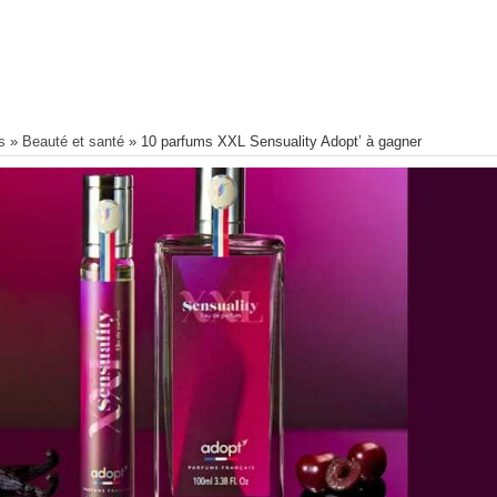
s
»
Beauté et santé
»
10 parfums XXL Sensuality Adopt’ à gagner