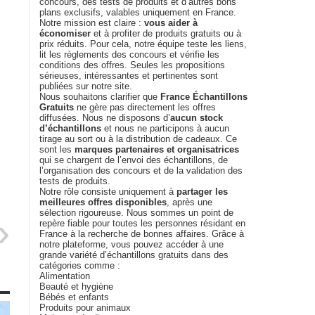
concours, des tests de produits et d’autres bons
plans exclusifs, valables uniquement en France.
Notre mission est claire :
vous aider à
économiser
et à profiter de produits gratuits ou à
prix réduits. Pour cela, notre équipe teste les liens,
lit les règlements des concours et vérifie les
conditions des offres. Seules les propositions
sérieuses, intéressantes et pertinentes sont
publiées sur notre site.
Nous souhaitons clarifier que
France Échantillons
Gratuits
ne gère pas directement les offres
diffusées. Nous ne disposons d’
aucun stock
d’échantillons
et nous ne participons à aucun
tirage au sort ou à la distribution de cadeaux. Ce
sont les
marques partenaires et organisatrices
qui se chargent de l’envoi des échantillons, de
l’organisation des concours et de la validation des
tests de produits.
Notre rôle consiste uniquement à
partager les
meilleures offres disponibles
, après une
sélection rigoureuse. Nous sommes un point de
repère fiable pour toutes les personnes résidant en
France à la recherche de bonnes affaires. Grâce à
notre plateforme, vous pouvez accéder à une
grande variété d’échantillons gratuits dans des
catégories comme :
Alimentation
Beauté et hygiène
Bébés et enfants
Produits pour animaux