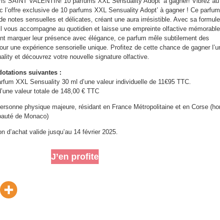
ms
SAINT VALENTIN! 10 parfums XXL Sensuality Adopt’ à gagner! Vibrez au
c l’offre exclusive de 10 parfums XXL Sensuality Adopt’ à gagner ! Ce parfum
 notes sensuelles et délicates, créant une aura irrésistible. Avec sa formule
l vous accompagne au quotidien et laisse une empreinte olfactive mémorable
ment marquer leur présence avec élégance, ce parfum mêle subtilement des
our une expérience sensorielle unique. Profitez de cette chance de gagner l’u
ity et découvrez votre nouvelle signature olfactive.
otations suivantes :
rfum XXL Sensuality 30 ml d’une valeur individuelle de 11€95 TTC.
d’une valeur totale de 148,00 € TTC
personne physique majeure, résidant en France Métropolitaine et en Corse (ho
pauté de Monaco)
on d’achat valide jusqu’au 14 février 2025.
J’en profite