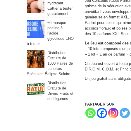
Jeu Concours
Adopt Parfu
hydratant
rythme de la séduction ave
Cattier à tester
envoûtant vous enveloppe de
gratuitement
généreuse en format XXL, i
60 masque
Parfait pour celles qui ai
peeling à
accords floraux et boisés p
l’acide
des 10 parfums XXL Sensual
glycolique ENO
Le Jeu est composé des d
à tester
– 10 lots composés d’un pa
Distribution
– 1 lot « 1 an de parfum » 
Gratuite de
1500 Paires de
Ce Jeu est ouvert à toute 
Lunettes
D.R.O.M. C.O.M. et Princi
Spéciales Éclipse Solaire
Un jeu gratuit sans obligati
Distribution
Gratuite de
Divers Fruits et
de Légumes
PARTAGER SUR