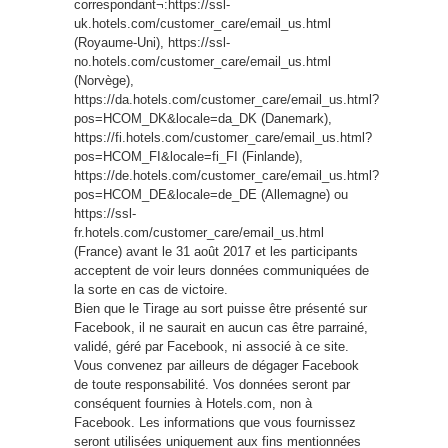
correspondant¬:https://ssl-
uk.hotels.com/customer_care/email_us.html
(Royaume-Uni), https://ssl-
no.hotels.com/customer_care/email_us.html
(Norvège),
https://da.hotels.com/customer_care/email_us.html?
pos=HCOM_DK&locale=da_DK (Danemark),
https://fi.hotels.com/customer_care/email_us.html?
pos=HCOM_FI&locale=fi_FI (Finlande),
https://de.hotels.com/customer_care/email_us.html?
pos=HCOM_DE&locale=de_DE (Allemagne) ou
https://ssl-
fr.hotels.com/customer_care/email_us.html
(France) avant le 31 août 2017 et les participants
acceptent de voir leurs données communiquées de
la sorte en cas de victoire.
Bien que le Tirage au sort puisse être présenté sur
Facebook, il ne saurait en aucun cas être parrainé,
validé, géré par Facebook, ni associé à ce site.
Vous convenez par ailleurs de dégager Facebook
de toute responsabilité. Vos données seront par
conséquent fournies à Hotels.com, non à
Facebook. Les informations que vous fournissez
seront utilisées uniquement aux fins mentionnées