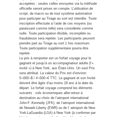
acceptées : seules celles envoyées via la méthode
officielle seront prises en compte. L’utilisation de
script, de macro ou de tout système automatisé
pour participer au Tirage au sort est interdite. Toute
inscription effectuée à l’aide de ces moyens (ou
paraissant comme telle) sera considérée comme
nulle. Toute participation illisible, incomplète ou
frauduleuse sera rejetée. Les participants peuvent
prendre part au Tirage au sort 1 fois maximum.
Toute participation supplémentaire pourra être
rejetée.
Le prix à remporter est un forfait voyage pour le
gagnant et jusqu’à un accompagnateur adulte (l’«
invité ») à New York, aux États-Unis. Un seul Prix
sera attribué. La valeur du Prix est d’environ
5¬000¬$ / 4¬500¬€ TTC. Le gagnant et son Invité
doivent être âgés d’au moins 18 ans à la date du
départ. Le forfait voyage comprend les éléments
suivants : vols économiques aller-retour à
destination au choix de l’aéroport international
John-F.-Kennedy (JFK), de l’aéroport international
de Newark-Liberty (EWR) ou de l’ aéroport de New
York-LaGuardia (LGA) à New York (à confirmer par