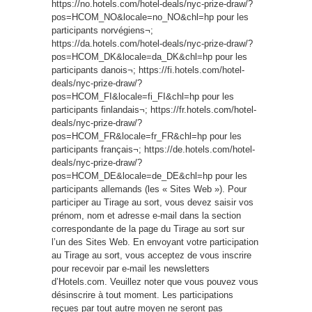
https://no.hotels.com/hotel-deals/nyc-prize-draw/?
pos=HCOM_NO&locale=no_NO&chl=hp pour les
participants norvégiens¬;
https://da.hotels.com/hotel-deals/nyc-prize-draw/?
pos=HCOM_DK&locale=da_DK&chl=hp pour les
participants danois¬; https://fi.hotels.com/hotel-
deals/nyc-prize-draw/?
pos=HCOM_FI&locale=fi_FI&chl=hp pour les
participants finlandais¬; https://fr.hotels.com/hotel-
deals/nyc-prize-draw/?
pos=HCOM_FR&locale=fr_FR&chl=hp pour les
participants français¬; https://de.hotels.com/hotel-
deals/nyc-prize-draw/?
pos=HCOM_DE&locale=de_DE&chl=hp pour les
participants allemands (les « Sites Web »). Pour
participer au Tirage au sort, vous devez saisir vos
prénom, nom et adresse e-mail dans la section
correspondante de la page du Tirage au sort sur
l’un des Sites Web. En envoyant votre participation
au Tirage au sort, vous acceptez de vous inscrire
pour recevoir par e-mail les newsletters
d’Hotels.com. Veuillez noter que vous pouvez vous
désinscrire à tout moment. Les participations
reçues par tout autre moyen ne seront pas