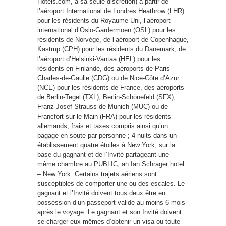
Hotels.com, à sa seule discrétion) à partir de
l’aéroport International de Londres Heathrow (LHR)
pour les résidents du Royaume-Uni, l’aéroport
international d’Oslo-Gardermoen (OSL) pour les
résidents de Norvège, de l’aéroport de Copenhague,
Kastrup (CPH) pour les résidents du Danemark, de
l’aéroport d’Helsinki-Vantaa (HEL) pour les
résidents en Finlande, des aéroports de Paris-
Charles-de-Gaulle (CDG) ou de Nice-Côte d’Azur
(NCE) pour les résidents de France, des aéroports
de Berlin-Tegel (TXL), Berlin-Schönefeld (SFX),
Franz Josef Strauss de Munich (MUC) ou de
Francfort-sur-le-Main (FRA) pour les résidents
allemands, frais et taxes compris ainsi qu’un
bagage en soute par personne ; 4 nuits dans un
établissement quatre étoiles à New York, sur la
base du gagnant et de l’Invité partageant une
même chambre au PUBLIC, an Ian Schrager hotel
– New York. Certains trajets aériens sont
susceptibles de comporter une ou des escales. Le
gagnant et l’Invité doivent tous deux être en
possession d’un passeport valide au moins 6 mois
après le voyage. Le gagnant et son Invité doivent
se charger eux-mêmes d’obtenir un visa ou toute