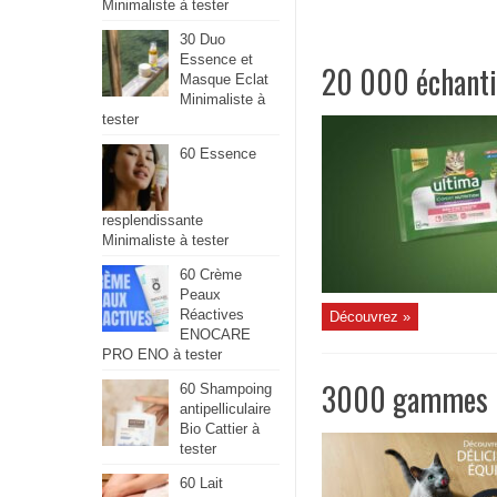
Minimaliste à tester
30 Duo
Essence et
20 000 échantil
Masque Eclat
Minimaliste à
tester
60 Essence
resplendissante
Minimaliste à tester
60 Crème
Peaux
Réactives
Découvrez »
ENOCARE
PRO ENO à tester
3000 gammes Ul
60 Shampoing
antipelliculaire
Bio Cattier à
tester
60 Lait