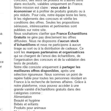
concours, des tests de produits et d’autres bons
plans exclusifs, valables uniquement en France.
Notre mission est claire :
vous aider à
économiser
et à profiter de produits gratuits ou à
prix réduits. Pour cela, notre équipe teste les liens,
lit les règlements des concours et vérifie les
conditions des offres. Seules les propositions
sérieuses, intéressantes et pertinentes sont
publiées sur notre site.
ma
Nous souhaitons clarifier que
France Échantillons
Gratuits
ne gère pas directement les offres
diffusées. Nous ne disposons d’
aucun stock
os
d’échantillons
et nous ne participons à aucun
tirage au sort ou à la distribution de cadeaux. Ce
sont les
marques partenaires et organisatrices
de
qui se chargent de l’envoi des échantillons, de
l’organisation des concours et de la validation des
uce
tests de produits.
er
Notre rôle consiste uniquement à
partager les
meilleures offres disponibles
, après une
sélection rigoureuse. Nous sommes un point de
repère fiable pour toutes les personnes résidant en
France à la recherche de bonnes affaires. Grâce à
notre plateforme, vous pouvez accéder à une
grande variété d’échantillons gratuits dans des
catégories comme :
Alimentation
Beauté et hygiène
Bébés et enfants
Produits pour animaux
 :