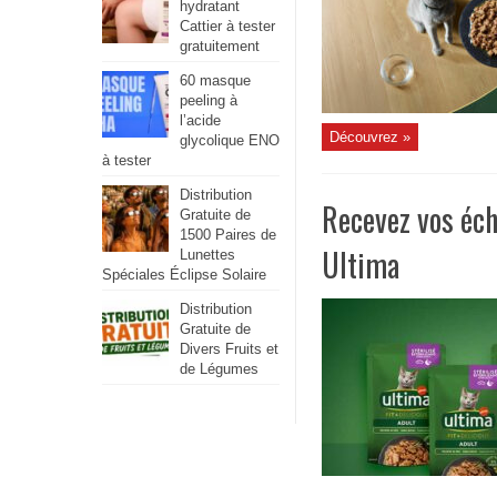
hydratant
Cattier à tester
gratuitement
60 masque
peeling à
l’acide
Découvrez »
glycolique ENO
à tester
Distribution
Recevez vos éch
Gratuite de
1500 Paires de
Ultima
Lunettes
Spéciales Éclipse Solaire
Distribution
Gratuite de
Divers Fruits et
de Légumes