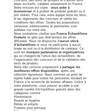
concours, des tests de produits et d’autres bons
plans exclusifs, valables uniquement en France.
Notre mission est claire :
vous aider à
économiser
et à profiter de produits gratuits ou à
prix réduits. Pour cela, notre équipe teste les liens,
lit les règlements des concours et vérifie les
conditions des offres. Seules les propositions
sérieuses, intéressantes et pertinentes sont
publiées sur notre site.
Nous souhaitons clarifier que
France Échantillons
Gratuits
ne gère pas directement les offres
diffusées. Nous ne disposons d’
aucun stock
d’échantillons
et nous ne participons à aucun
tirage au sort ou à la distribution de cadeaux. Ce
sont les
marques partenaires et organisatrices
qui se chargent de l’envoi des échantillons, de
l’organisation des concours et de la validation des
tests de produits.
Notre rôle consiste uniquement à
partager les
meilleures offres disponibles
, après une
sélection rigoureuse. Nous sommes un point de
repère fiable pour toutes les personnes résidant en
France à la recherche de bonnes affaires. Grâce à
notre plateforme, vous pouvez accéder à une
grande variété d’échantillons gratuits dans des
catégories comme :
Alimentation
Beauté et hygiène
Bébés et enfants
Produits pour animaux