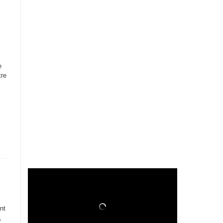
e
tre
nt
,