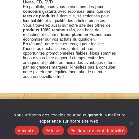
Livres, CD, DVD
En parallèle, nous vous présentons des
jeux
concours gratuits
avec réponses, ainsi que des
tests de produits
à domicile, sélectionnés pour
leur fiabilité et la qualité des articles proposés.
Vous trouverez aussi sur notre site des offres de
produits 100% remboursés
, des bons de
réduction et d’autres
bons plans en France
pour
économiser sur vos achats du quotidien.
En résumé, notre site est conçu pour faciliter
l’accès aux échantillons gratuits et aux
opportunités promotionnelles fiables. Nous sommes
là pour vous faire gagner du temps, éviter les
arnaques et profiter au mieux des avantages offerts
par les grandes marques. N’hésitez pas à consulter
notre plateforme régulièrement afin de ne rater
aucune nouvelle offre !
Nous utilisons des cookies pour vous garantir la meilleure
expérience sur notre site web.
France échantillons gratuits © 2026. Tous les droits sont
Accepter
Refuser
Politique de confidentialité
réservés. |
Nous Contacter
|
FAQ
|
Politique de confidentialité