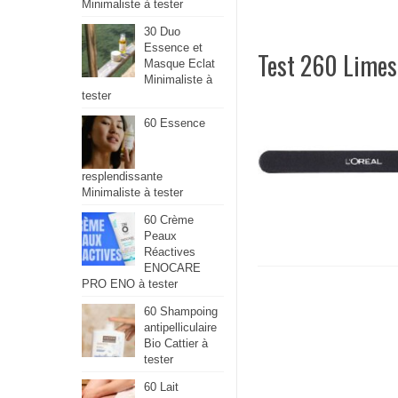
Minimaliste à tester
30 Duo
Essence et
Test 260 Limes 
Masque Eclat
Minimaliste à
tester
60 Essence
resplendissante
Minimaliste à tester
60 Crème
Peaux
Réactives
ENOCARE
PRO ENO à tester
60 Shampoing
antipelliculaire
Bio Cattier à
tester
60 Lait