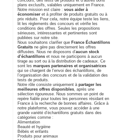
concours, des tests de produits et d’autres bons
plans exclusifs, valables uniquement en France.
Notre mission est claire :
vous aider à
économiser
et à profiter de produits gratuits ou à
prix réduits. Pour cela, notre équipe teste les liens,
lit les règlements des concours et vérifie les
conditions des offres. Seules les propositions
sérieuses, intéressantes et pertinentes sont
publiées sur notre site.
Nous souhaitons clarifier que
France Échantillons
Gratuits
ne gère pas directement les offres
diffusées. Nous ne disposons d’
aucun stock
d’échantillons
et nous ne participons à aucun
tirage au sort ou à la distribution de cadeaux. Ce
sont les
marques partenaires et organisatrices
qui se chargent de l’envoi des échantillons, de
l’organisation des concours et de la validation des
tests de produits.
Notre rôle consiste uniquement à
partager les
meilleures offres disponibles
, après une
sélection rigoureuse. Nous sommes un point de
repère fiable pour toutes les personnes résidant en
France à la recherche de bonnes affaires. Grâce à
notre plateforme, vous pouvez accéder à une
grande variété d’échantillons gratuits dans des
catégories comme :
Alimentation
Beauté et hygiène
Bébés et enfants
Produits pour animaux