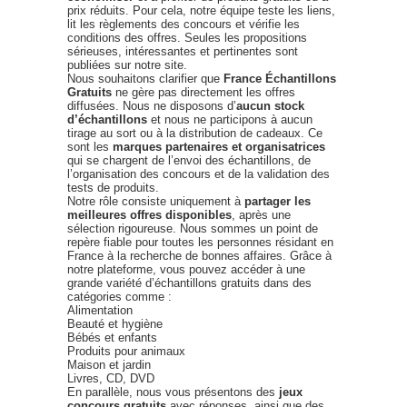
prix réduits. Pour cela, notre équipe teste les liens,
lit les règlements des concours et vérifie les
conditions des offres. Seules les propositions
sérieuses, intéressantes et pertinentes sont
publiées sur notre site.
Nous souhaitons clarifier que
France Échantillons
Gratuits
ne gère pas directement les offres
diffusées. Nous ne disposons d’
aucun stock
d’échantillons
et nous ne participons à aucun
tirage au sort ou à la distribution de cadeaux. Ce
sont les
marques partenaires et organisatrices
qui se chargent de l’envoi des échantillons, de
l’organisation des concours et de la validation des
tests de produits.
Notre rôle consiste uniquement à
partager les
meilleures offres disponibles
, après une
sélection rigoureuse. Nous sommes un point de
repère fiable pour toutes les personnes résidant en
France à la recherche de bonnes affaires. Grâce à
notre plateforme, vous pouvez accéder à une
grande variété d’échantillons gratuits dans des
catégories comme :
Alimentation
Beauté et hygiène
Bébés et enfants
Produits pour animaux
Maison et jardin
Livres, CD, DVD
En parallèle, nous vous présentons des
jeux
concours gratuits
avec réponses, ainsi que des