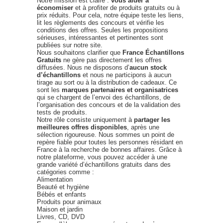
Notre mission est claire :
vous aider à
économiser
et à profiter de produits gratuits ou à
prix réduits. Pour cela, notre équipe teste les liens,
lit les règlements des concours et vérifie les
conditions des offres. Seules les propositions
sérieuses, intéressantes et pertinentes sont
publiées sur notre site.
Nous souhaitons clarifier que
France Échantillons
Gratuits
ne gère pas directement les offres
diffusées. Nous ne disposons d’
aucun stock
d’échantillons
et nous ne participons à aucun
tirage au sort ou à la distribution de cadeaux. Ce
sont les
marques partenaires et organisatrices
qui se chargent de l’envoi des échantillons, de
l’organisation des concours et de la validation des
tests de produits.
Notre rôle consiste uniquement à
partager les
meilleures offres disponibles
, après une
sélection rigoureuse. Nous sommes un point de
repère fiable pour toutes les personnes résidant en
France à la recherche de bonnes affaires. Grâce à
notre plateforme, vous pouvez accéder à une
grande variété d’échantillons gratuits dans des
catégories comme :
Alimentation
Beauté et hygiène
Bébés et enfants
Produits pour animaux
Maison et jardin
Livres, CD, DVD