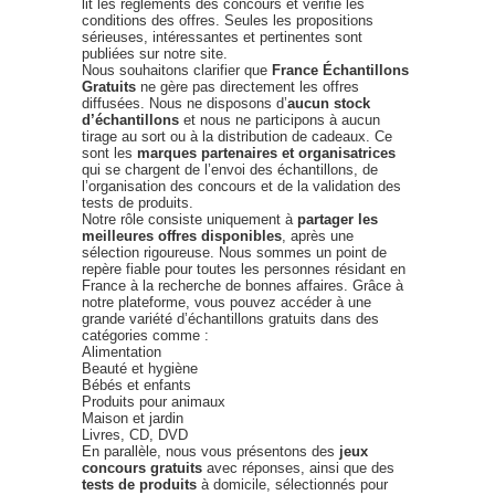
lit les règlements des concours et vérifie les
conditions des offres. Seules les propositions
sérieuses, intéressantes et pertinentes sont
publiées sur notre site.
Nous souhaitons clarifier que
France Échantillons
Gratuits
ne gère pas directement les offres
diffusées. Nous ne disposons d’
aucun stock
d’échantillons
et nous ne participons à aucun
tirage au sort ou à la distribution de cadeaux. Ce
sont les
marques partenaires et organisatrices
qui se chargent de l’envoi des échantillons, de
l’organisation des concours et de la validation des
tests de produits.
Notre rôle consiste uniquement à
partager les
meilleures offres disponibles
, après une
sélection rigoureuse. Nous sommes un point de
repère fiable pour toutes les personnes résidant en
France à la recherche de bonnes affaires. Grâce à
notre plateforme, vous pouvez accéder à une
grande variété d’échantillons gratuits dans des
catégories comme :
Alimentation
Beauté et hygiène
Bébés et enfants
Produits pour animaux
Maison et jardin
Livres, CD, DVD
En parallèle, nous vous présentons des
jeux
concours gratuits
avec réponses, ainsi que des
tests de produits
à domicile, sélectionnés pour