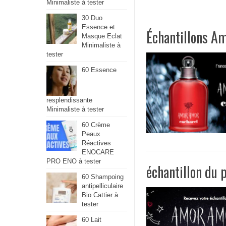
Minimaliste à tester
30 Duo
Essence et
Échantillons A
Masque Eclat
Minimaliste à
tester
60 Essence
resplendissante
Minimaliste à tester
60 Crème
Peaux
Réactives
ENOCARE
PRO ENO à tester
échantillon du
60 Shampoing
antipelliculaire
Bio Cattier à
tester
60 Lait