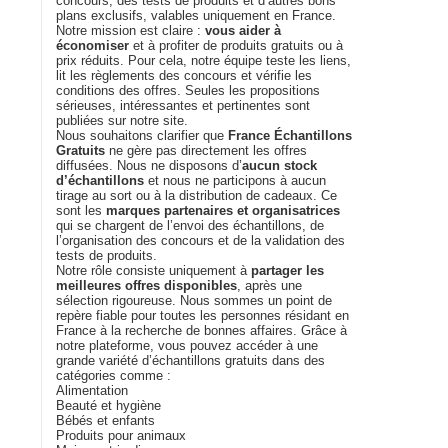
concours, des tests de produits et d’autres bons
plans exclusifs, valables uniquement en France.
Notre mission est claire :
vous aider à
économiser
et à profiter de produits gratuits ou à
prix réduits. Pour cela, notre équipe teste les liens,
lit les règlements des concours et vérifie les
conditions des offres. Seules les propositions
sérieuses, intéressantes et pertinentes sont
publiées sur notre site.
Nous souhaitons clarifier que
France Échantillons
Gratuits
ne gère pas directement les offres
diffusées. Nous ne disposons d’
aucun stock
d’échantillons
et nous ne participons à aucun
tirage au sort ou à la distribution de cadeaux. Ce
sont les
marques partenaires et organisatrices
qui se chargent de l’envoi des échantillons, de
l’organisation des concours et de la validation des
tests de produits.
Notre rôle consiste uniquement à
partager les
meilleures offres disponibles
, après une
sélection rigoureuse. Nous sommes un point de
repère fiable pour toutes les personnes résidant en
France à la recherche de bonnes affaires. Grâce à
notre plateforme, vous pouvez accéder à une
grande variété d’échantillons gratuits dans des
catégories comme :
Alimentation
Beauté et hygiène
Bébés et enfants
Produits pour animaux