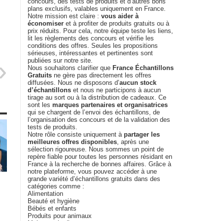
concours, des tests de produits et d’autres bons
plans exclusifs, valables uniquement en France.
Notre mission est claire :
vous aider à
économiser
et à profiter de produits gratuits ou à
prix réduits. Pour cela, notre équipe teste les liens,
lit les règlements des concours et vérifie les
conditions des offres. Seules les propositions
sérieuses, intéressantes et pertinentes sont
publiées sur notre site.
Nous souhaitons clarifier que
France Échantillons
Gratuits
ne gère pas directement les offres
diffusées. Nous ne disposons d’
aucun stock
d’échantillons
et nous ne participons à aucun
tirage au sort ou à la distribution de cadeaux. Ce
sont les
marques partenaires et organisatrices
qui se chargent de l’envoi des échantillons, de
l’organisation des concours et de la validation des
tests de produits.
Notre rôle consiste uniquement à
partager les
meilleures offres disponibles
, après une
sélection rigoureuse. Nous sommes un point de
repère fiable pour toutes les personnes résidant en
France à la recherche de bonnes affaires. Grâce à
notre plateforme, vous pouvez accéder à une
grande variété d’échantillons gratuits dans des
catégories comme :
Alimentation
Beauté et hygiène
Bébés et enfants
Produits pour animaux