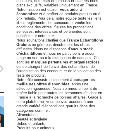
concours, des tests de produits et d’autres bons
plans exclusifs, valables uniquement en France.
Notre mission est claire :
vous aider à
économiser
et à profiter de produits gratuits ou à
prix réduits. Pour cela, notre équipe teste les liens,
lit les règlements des concours et vérifie les
conditions des offres. Seules les propositions
sérieuses, intéressantes et pertinentes sont
publiées sur notre site.
Nous souhaitons clarifier que
France Échantillons
Gratuits
ne gère pas directement les offres
diffusées. Nous ne disposons d’
aucun stock
d’échantillons
et nous ne participons à aucun
tirage au sort ou à la distribution de cadeaux. Ce
sont les
marques partenaires et organisatrices
qui se chargent de l’envoi des échantillons, de
l’organisation des concours et de la validation des
tests de produits.
Notre rôle consiste uniquement à
partager les
meilleures offres disponibles
, après une
sélection rigoureuse. Nous sommes un point de
repère fiable pour toutes les personnes résidant en
France à la recherche de bonnes affaires. Grâce à
notre plateforme, vous pouvez accéder à une
grande variété d’échantillons gratuits dans des
catégories comme :
Alimentation
Beauté et hygiène
Bébés et enfants
Produits pour animaux