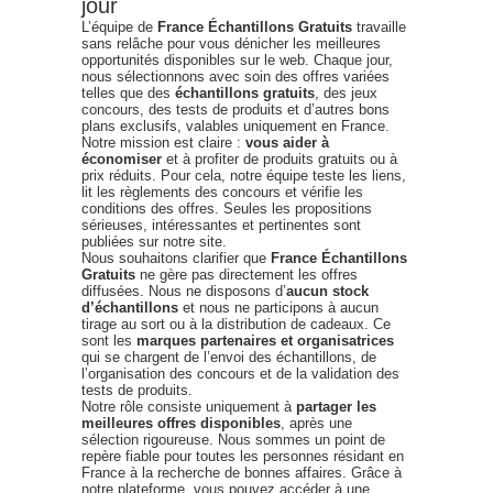
jour
L’équipe de
France Échantillons Gratuits
travaille
sans relâche pour vous dénicher les meilleures
opportunités disponibles sur le web. Chaque jour,
nous sélectionnons avec soin des offres variées
telles que des
échantillons gratuits
, des jeux
concours, des tests de produits et d’autres bons
plans exclusifs, valables uniquement en France.
Notre mission est claire :
vous aider à
économiser
et à profiter de produits gratuits ou à
prix réduits. Pour cela, notre équipe teste les liens,
lit les règlements des concours et vérifie les
conditions des offres. Seules les propositions
sérieuses, intéressantes et pertinentes sont
publiées sur notre site.
Nous souhaitons clarifier que
France Échantillons
Gratuits
ne gère pas directement les offres
diffusées. Nous ne disposons d’
aucun stock
d’échantillons
et nous ne participons à aucun
tirage au sort ou à la distribution de cadeaux. Ce
sont les
marques partenaires et organisatrices
qui se chargent de l’envoi des échantillons, de
l’organisation des concours et de la validation des
tests de produits.
Notre rôle consiste uniquement à
partager les
meilleures offres disponibles
, après une
sélection rigoureuse. Nous sommes un point de
repère fiable pour toutes les personnes résidant en
France à la recherche de bonnes affaires. Grâce à
notre plateforme, vous pouvez accéder à une