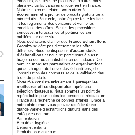
concours, des tests de produits et d’autres bons
plans exclusifs, valables uniquement en France.
Notre mission est claire :
vous aider à
économiser
et à profiter de produits gratuits ou à
prix réduits. Pour cela, notre équipe teste les liens,
lit les règlements des concours et vérifie les
conditions des offres. Seules les propositions
sérieuses, intéressantes et pertinentes sont
publiées sur notre site.
Nous souhaitons clarifier que
France Échantillons
Gratuits
ne gère pas directement les offres
diffusées. Nous ne disposons d’
aucun stock
d’échantillons
et nous ne participons à aucun
tirage au sort ou à la distribution de cadeaux. Ce
sont les
marques partenaires et organisatrices
qui se chargent de l’envoi des échantillons, de
l’organisation des concours et de la validation des
tests de produits.
Notre rôle consiste uniquement à
partager les
meilleures offres disponibles
, après une
sélection rigoureuse. Nous sommes un point de
repère fiable pour toutes les personnes résidant en
France à la recherche de bonnes affaires. Grâce à
notre plateforme, vous pouvez accéder à une
grande variété d’échantillons gratuits dans des
catégories comme :
Alimentation
Beauté et hygiène
Bébés et enfants
Produits pour animaux