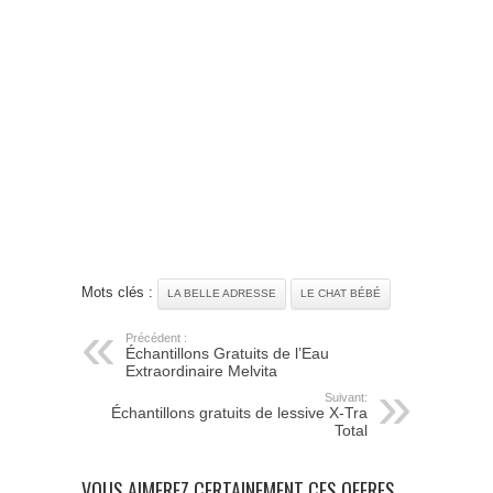
Mots clés :
LA BELLE ADRESSE
LE CHAT BÉBÉ
Précédent :
Échantillons Gratuits de l’Eau
Extraordinaire Melvita
Suivant:
Échantillons gratuits de lessive X-Tra
Total
VOUS AIMEREZ CERTAINEMENT CES OFFRES