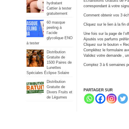
Échantillons Gratuits de P
hydratant
correspondant à votre signa
Cattier à tester
gratuitement
Comment obtenir vos 3 écha
60 masque
Cliquez sur le lien à la fin d
peeling à
l’acide
Une fois sur la page de l’o
glycolique ENO
Ajoutés vos parfums préfé
à tester
Cliquez sur le bouton « Rec
Complétez le formulaire av
Distribution
Validez votre demande , un
Gratuite de
1500 Paires de
Comptez 3 à 6 semaines pour
Lunettes
Spéciales Éclipse Solaire
Distribution
Gratuite de
PARTAGER SUR
Divers Fruits et
de Légumes