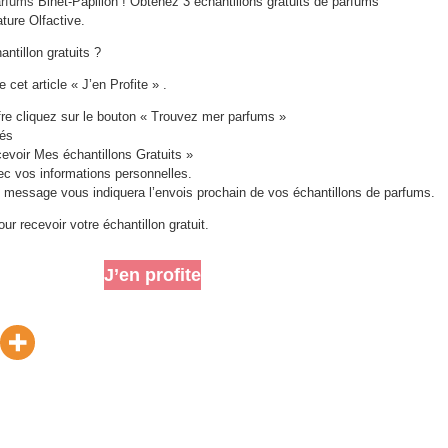
arfums
Binet-Papillon ! Obtenez 3 échantillons gratuits de parfums
ture Olfactive.
ntillon gratuits ?
e cet article « J’en Profite » .
ffre cliquez sur le bouton « Trouvez mer parfums »
rés
evoir Mes échantillons Gratuits »
ec vos informations personnelles.
 message vous indiquera l’envois prochain de vos échantillons de parfums.
 recevoir votre échantillon gratuit.
J’en profite