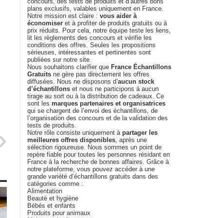
concours, des tests de produits et d’autres bons
plans exclusifs, valables uniquement en France.
Notre mission est claire :
vous aider à
économiser
et à profiter de produits gratuits ou à
prix réduits. Pour cela, notre équipe teste les liens,
lit les règlements des concours et vérifie les
conditions des offres. Seules les propositions
sérieuses, intéressantes et pertinentes sont
publiées sur notre site.
Nous souhaitons clarifier que
France Échantillons
Gratuits
ne gère pas directement les offres
diffusées. Nous ne disposons d’
aucun stock
d’échantillons
et nous ne participons à aucun
tirage au sort ou à la distribution de cadeaux. Ce
sont les
marques partenaires et organisatrices
qui se chargent de l’envoi des échantillons, de
l’organisation des concours et de la validation des
tests de produits.
Notre rôle consiste uniquement à
partager les
meilleures offres disponibles
, après une
sélection rigoureuse. Nous sommes un point de
repère fiable pour toutes les personnes résidant en
France à la recherche de bonnes affaires. Grâce à
notre plateforme, vous pouvez accéder à une
grande variété d’échantillons gratuits dans des
catégories comme :
Alimentation
Beauté et hygiène
Bébés et enfants
Produits pour animaux