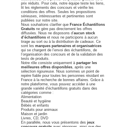
prix réduits. Pour cela, notre équipe teste les liens,
lit les règlements des concours et vérifie les
conditions des offres. Seules les propositions
sérieuses, intéressantes et pertinentes sont
publiées sur notre site.
Nous souhaitons clarifier que
France Échantillons
Gratuits
ne gère pas directement les offres
diffusées. Nous ne disposons d’
aucun stock
d’échantillons
et nous ne participons à aucun
tirage au sort ou à la distribution de cadeaux. Ce
sont les
marques partenaires et organisatrices
qui se chargent de l’envoi des échantillons, de
l’organisation des concours et de la validation des
tests de produits.
Notre rôle consiste uniquement à
partager les
meilleures offres disponibles
, après une
sélection rigoureuse. Nous sommes un point de
repère fiable pour toutes les personnes résidant en
France à la recherche de bonnes affaires. Grâce à
notre plateforme, vous pouvez accéder à une
grande variété d’échantillons gratuits dans des
catégories comme :
Alimentation
Beauté et hygiène
Bébés et enfants
Produits pour animaux
Maison et jardin
Livres, CD, DVD
En parallèle, nous vous présentons des
jeux
concours gratuits
avec réponses, ainsi que des