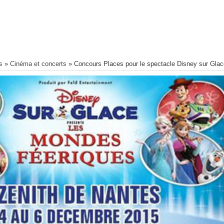
s
»
Cinéma et concerts
»
Concours Places pour le spectacle Disney sur Glac