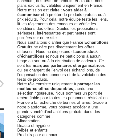
concours, des tests de produits et d’autres bons
plans exclusifs, valables uniquement en France.
Notre mission est claire :
vous aider à
économiser
et à profiter de produits gratuits ou à
prix réduits. Pour cela, notre équipe teste les liens,
lit les règlements des concours et vérifie les
conditions des offres. Seules les propositions
sérieuses, intéressantes et pertinentes sont
publiées sur notre site.
Nous souhaitons clarifier que
France Échantillons
Gratuits
ne gère pas directement les offres
diffusées. Nous ne disposons d’
aucun stock
d’échantillons
et nous ne participons à aucun
tirage au sort ou à la distribution de cadeaux. Ce
sont les
marques partenaires et organisatrices
qui se chargent de l’envoi des échantillons, de
l’organisation des concours et de la validation des
tests de produits.
Notre rôle consiste uniquement à
partager les
meilleures offres disponibles
, après une
sélection rigoureuse. Nous sommes un point de
repère fiable pour toutes les personnes résidant en
France à la recherche de bonnes affaires. Grâce à
notre plateforme, vous pouvez accéder à une
grande variété d’échantillons gratuits dans des
catégories comme :
Alimentation
Beauté et hygiène
Bébés et enfants
Produits pour animaux