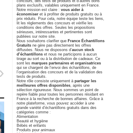
concours, des tests de produits et d’autres bons
plans exclusifs, valables uniquement en France.
Notre mission est claire :
vous aider à
économiser
et à profiter de produits gratuits ou à
prix réduits. Pour cela, notre équipe teste les liens,
lit les règlements des concours et vérifie les
conditions des offres. Seules les propositions
sérieuses, intéressantes et pertinentes sont
publiées sur notre site.
Nous souhaitons clarifier que
France Échantillons
Gratuits
ne gère pas directement les offres
diffusées. Nous ne disposons d’
aucun stock
d’échantillons
et nous ne participons à aucun
tirage au sort ou à la distribution de cadeaux. Ce
sont les
marques partenaires et organisatrices
qui se chargent de l’envoi des échantillons, de
l’organisation des concours et de la validation des
tests de produits.
Notre rôle consiste uniquement à
partager les
meilleures offres disponibles
, après une
sélection rigoureuse. Nous sommes un point de
repère fiable pour toutes les personnes résidant en
France à la recherche de bonnes affaires. Grâce à
notre plateforme, vous pouvez accéder à une
grande variété d’échantillons gratuits dans des
catégories comme :
Alimentation
Beauté et hygiène
Bébés et enfants
Produits pour animaux