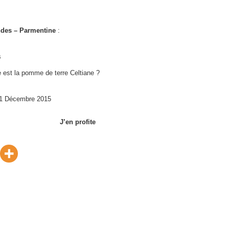
des – Parmentine
:
s
e est la pomme de terre Celtiane ?
31 Décembre 2015
J’en profite