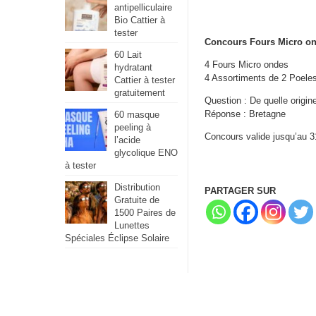
antipelliculaire
Bio Cattier à
tester
Concours Fours Micro on
60 Lait
4 Fours Micro ondes
hydratant
4 Assortiments de 2 Poele
Cattier à tester
gratuitement
Question : De quelle origin
Réponse : Bretagne
60 masque
peeling à
Concours valide jusqu’au 
l’acide
glycolique ENO
à tester
Distribution
PARTAGER SUR
Gratuite de
1500 Paires de
Lunettes
Spéciales Éclipse Solaire