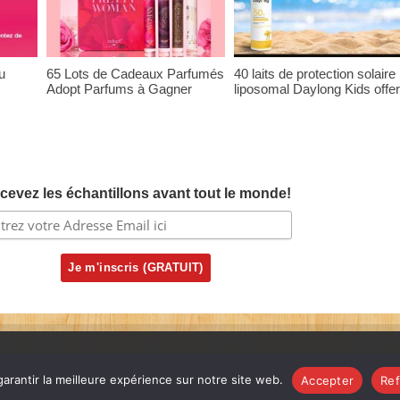
u
65 Lots de Cadeaux Parfumés
40 laits de protection solaire
Adopt Parfums à Gagner
liposomal Daylong Kids offer
cevez les échantillons avant tout le monde!
arantir la meilleure expérience sur notre site web.
Accepter
Ref
ervés. |
Nous Contacter
|
FAQ
|
Politique de confidentialité