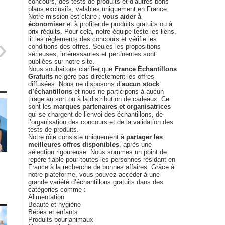
concours, des tests de produits et d’autres bons
plans exclusifs, valables uniquement en France.
Notre mission est claire :
vous aider à
économiser
et à profiter de produits gratuits ou à
prix réduits. Pour cela, notre équipe teste les liens,
lit les règlements des concours et vérifie les
conditions des offres. Seules les propositions
sérieuses, intéressantes et pertinentes sont
publiées sur notre site.
Nous souhaitons clarifier que
France Échantillons
Gratuits
ne gère pas directement les offres
diffusées. Nous ne disposons d’
aucun stock
d’échantillons
et nous ne participons à aucun
tirage au sort ou à la distribution de cadeaux. Ce
sont les
marques partenaires et organisatrices
qui se chargent de l’envoi des échantillons, de
l’organisation des concours et de la validation des
tests de produits.
Notre rôle consiste uniquement à
partager les
meilleures offres disponibles
, après une
sélection rigoureuse. Nous sommes un point de
repère fiable pour toutes les personnes résidant en
France à la recherche de bonnes affaires. Grâce à
notre plateforme, vous pouvez accéder à une
grande variété d’échantillons gratuits dans des
catégories comme :
Alimentation
Beauté et hygiène
Bébés et enfants
Produits pour animaux