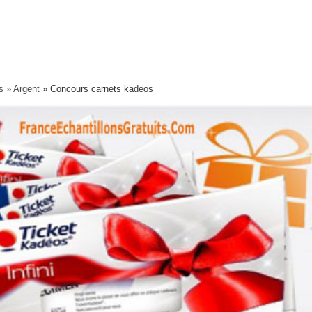
s
»
Argent
»
Concours carnets kadeos