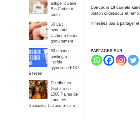
antipelliculaire
Concours 10 carnets kad
Bio Cattier à
bouton ci-dessous et rempli
tester
N’hésitez pas à partager et
60 Lait
hydratant
Cattier à tester
gratuitement
PARTAGER SUR
60 masque
peeling à
l’acide
glycolique ENO
à tester
Distribution
Gratuite de
1500 Paires de
Lunettes
Spéciales Éclipse Solaire