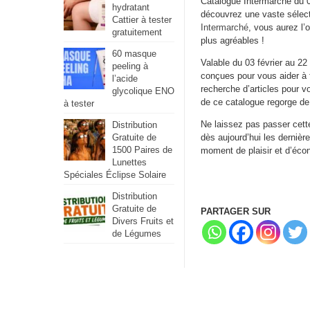
Catalogue Intermarché du 03 
hydratant
découvrez une vaste sélecti
Cattier à tester
Intermarché
, vous aurez l’
gratuitement
plus agréables !
60 masque
Valable du 03 février au 22
peeling à
conçues pour vous aider à 
l’acide
recherche d’articles pour 
glycolique ENO
de ce catalogue regorge de
à tester
Ne laissez pas passer cette
Distribution
Gratuite de
dès aujourd’hui les dernièr
1500 Paires de
moment de plaisir et d’éco
Lunettes
Spéciales Éclipse Solaire
Distribution
Gratuite de
PARTAGER SUR
Divers Fruits et
de Légumes