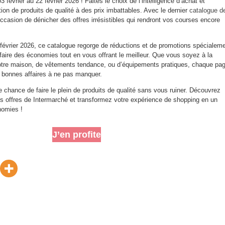
février au 22 février 2026 ! Faites le choix de l’intelligence d’achat et
on de produits de qualité à des prix imbattables. Avec le dernier
catalogue d
occasion de dénicher des offres irrésistibles qui rendront vos courses encore
 février 2026, ce catalogue regorge de réductions et de promotions spécialem
faire des économies tout en vous offrant le meilleur. Que vous soyez à la
votre maison, de vêtements tendance, ou d’équipements pratiques, chaque pa
 bonnes affaires à ne pas manquer.
 chance de faire le plein de produits de qualité sans vous ruiner. Découvrez
es offres de Intermarché et transformez votre expérience de shopping en un
nomies !
J’en profite