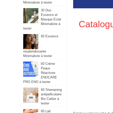
Minimaliste à tester
30 Duo
Essence et
Masque Eclat
Catalogu
Minimaliste à
tester
60 Essence
resplendissante
Minimaliste à tester
60 Crème
Peaux
Réactives
ENOCARE
PRO ENO à tester
60 Shampoing
antipelliculaire
Bio Cattier à
tester
60 Lait