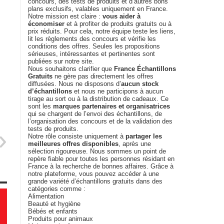
concours, des tests de produits et d’autres bons
plans exclusifs, valables uniquement en France.
Notre mission est claire :
vous aider à
économiser
et à profiter de produits gratuits ou à
prix réduits. Pour cela, notre équipe teste les liens,
lit les règlements des concours et vérifie les
conditions des offres. Seules les propositions
sérieuses, intéressantes et pertinentes sont
publiées sur notre site.
Nous souhaitons clarifier que
France Échantillons
Gratuits
ne gère pas directement les offres
diffusées. Nous ne disposons d’
aucun stock
d’échantillons
et nous ne participons à aucun
tirage au sort ou à la distribution de cadeaux. Ce
sont les
marques partenaires et organisatrices
qui se chargent de l’envoi des échantillons, de
l’organisation des concours et de la validation des
tests de produits.
Notre rôle consiste uniquement à
partager les
meilleures offres disponibles
, après une
sélection rigoureuse. Nous sommes un point de
repère fiable pour toutes les personnes résidant en
France à la recherche de bonnes affaires. Grâce à
notre plateforme, vous pouvez accéder à une
grande variété d’échantillons gratuits dans des
catégories comme :
Alimentation
Beauté et hygiène
Bébés et enfants
Produits pour animaux