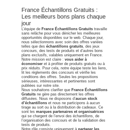
France Échantillons Gratuits :
Les meilleurs bons plans chaque
jour
L’équipe de
France Échantillons Gratuits
travaille
sans relâche pour vous dénicher les meilleures
opportunités disponibles sur le web. Chaque jour,
nous sélectionnons avec soin des offres variées
telles que des
échantillons gratuits
, des jeux
concours, des tests de produits et d’autres bons
plans exclusifs, valables uniquement en France.
Notre mission est claire :
vous aider à
économiser
et à profiter de produits gratuits ou à
prix réduits. Pour cela, notre équipe teste les liens,
lit les règlements des concours et vérifie les
conditions des offres. Seules les propositions
sérieuses, intéressantes et pertinentes sont
publiées sur notre site.
Nous souhaitons clarifier que
France Échantillons
Gratuits
ne gère pas directement les offres
diffusées. Nous ne disposons d’
aucun stock
d’échantillons
et nous ne participons à aucun
tirage au sort ou à la distribution de cadeaux. Ce
sont les
marques partenaires et organisatrices
qui se chargent de l’envoi des échantillons, de
l’organisation des concours et de la validation des
tests de produits.
Notre rôle consiste uniquement à
partager les