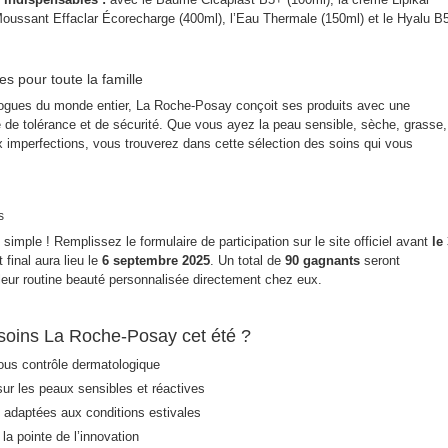
oussant Effaclar Écorecharge (400ml), l’Eau Thermale (150ml) et le Hyalu B
s pour toute la famille
ogues du monde entier, La Roche-Posay conçoit ses produits avec une
 de tolérance et de sécurité. Que vous ayez la peau sensible, sèche, grasse,
x imperfections, vous trouverez dans cette sélection des soins qui vous
s
s simple ! Remplissez le formulaire de participation sur le site officiel avant
le 
t final aura lieu le
6 septembre 2025
. Un total de
90 gagnants
seront
 leur routine beauté personnalisée directement chez eux.
 soins La Roche-Posay cet été ?
ous contrôle dermatologique
sur les peaux sensibles et réactives
 adaptées aux conditions estivales
 la pointe de l’innovation