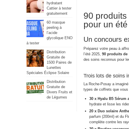
hydratant
Cattier à tester
90 produits
gratuitement
pour un été
60 masque
peeling à
l’acide
Un concours ex
glycolique ENO
à tester
Préparez votre peau à affr
Distribution
l’été 2025,
90 produits de
Gratuite de
des soins reconnus pour leur
1500 Paires de
Lunettes
Spéciales Éclipse Solaire
Trois lots de soins
Distribution
La Roche-Posay a imaginé 
Gratuite de
types de coffrets que vous 
Divers Fruits et
de Légumes
30 x Hyalu B5 Sérum an
hydrate et lisse les ri
20 x Duo solaire Anthe
parfum (200ml) et du F
complète contre les ra
20 x Routine vacances