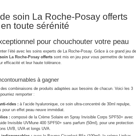
 de soin La Roche-Posay offerts
 en toute sérénité
ceptionnel pour chouchouter votre peau
onter l’été avec les soins experts de La Roche-Posay. Grâce à ce grand jeu d
 soin
La Roche-Posay
offerts
sont mis en jeu pour vous permettre de tester
 efficacité et leur haute tolérance.
 incontournables à gagner
des combinaisons de produits adaptées aux besoins de chacun. Voici les 3
pourriez remporter :
ti-rides :
à l’acide hyaluronique, ce soin ultra-concentré de 30ml repulpe,
des pour un effet peau neuve immédiat.
lios :
composé de la Crème Solaire en Spray Invisible Corps SPF50+ avec
luide Invisible UVMune 400 SPF50+ sans parfum (50ml), pour une protection
yons UVB, UVA et longs UVA.
 indispensables :
avec le Baume Cicaplast B5+ (100ml), la crème Lipikar