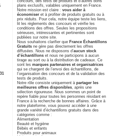
concours, des tests de produits et d’autres bons
plans exclusifs, valables uniquement en France.
5
Notre mission est claire :
vous aider à
économiser
et à profiter de produits gratuits ou à
prix réduits. Pour cela, notre équipe teste les liens,
lit les règlements des concours et vérifie les
conditions des offres. Seules les propositions
sérieuses, intéressantes et pertinentes sont
publiées sur notre site.
Nous souhaitons clarifier que
France Échantillons
Gratuits
ne gère pas directement les offres
diffusées. Nous ne disposons d’
aucun stock
d’échantillons
et nous ne participons à aucun
tirage au sort ou à la distribution de cadeaux. Ce
sont les
marques partenaires et organisatrices
qui se chargent de l’envoi des échantillons, de
31
l’organisation des concours et de la validation des
tests de produits.
Notre rôle consiste uniquement à
partager les
meilleures offres disponibles
, après une
sélection rigoureuse. Nous sommes un point de
repère fiable pour toutes les personnes résidant en
France à la recherche de bonnes affaires. Grâce à
notre plateforme, vous pouvez accéder à une
grande variété d’échantillons gratuits dans des
catégories comme :
Alimentation
Beauté et hygiène
Bébés et enfants
Produits pour animaux