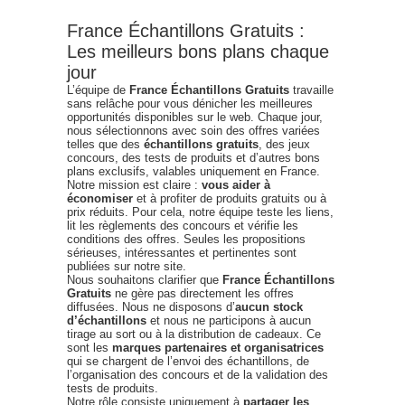
France Échantillons Gratuits :
Les meilleurs bons plans chaque
jour
L’équipe de
France Échantillons Gratuits
travaille
sans relâche pour vous dénicher les meilleures
opportunités disponibles sur le web. Chaque jour,
nous sélectionnons avec soin des offres variées
telles que des
échantillons gratuits
, des jeux
concours, des tests de produits et d’autres bons
plans exclusifs, valables uniquement en France.
Notre mission est claire :
vous aider à
économiser
et à profiter de produits gratuits ou à
prix réduits. Pour cela, notre équipe teste les liens,
lit les règlements des concours et vérifie les
conditions des offres. Seules les propositions
sérieuses, intéressantes et pertinentes sont
publiées sur notre site.
Nous souhaitons clarifier que
France Échantillons
Gratuits
ne gère pas directement les offres
diffusées. Nous ne disposons d’
aucun stock
d’échantillons
et nous ne participons à aucun
tirage au sort ou à la distribution de cadeaux. Ce
sont les
marques partenaires et organisatrices
qui se chargent de l’envoi des échantillons, de
l’organisation des concours et de la validation des
tests de produits.
Notre rôle consiste uniquement à
partager les