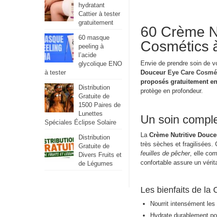
hydratant
Cattier à tester
gratuitement
60 Crème N
60 masque
Cosmétics à
peeling à
l’acide
Envie de prendre soin de v
glycolique ENO
à tester
Douceur
Eye Care Cosmé
proposés gratuitement en
Distribution
protège en profondeur.
Gratuite de
1500 Paires de
Lunettes
Un soin comple
Spéciales Éclipse Solaire
La
Crème Nutritive Douce
Distribution
très sèches et fragilisées
Gratuite de
feuilles de pêcher
, elle co
Divers Fruits et
confortable assure un véri
de Légumes
Les bienfaits de l
Nourrit intensément les
Hydrate durablement pou