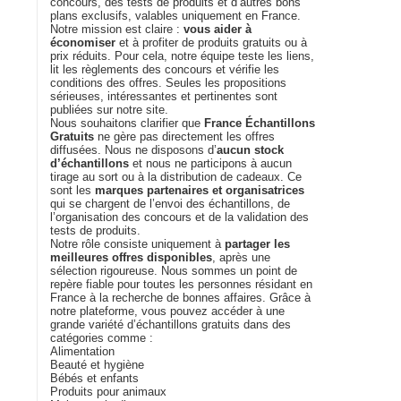
concours, des tests de produits et d’autres bons
plans exclusifs, valables uniquement en France.
Notre mission est claire :
vous aider à
économiser
et à profiter de produits gratuits ou à
prix réduits. Pour cela, notre équipe teste les liens,
lit les règlements des concours et vérifie les
conditions des offres. Seules les propositions
sérieuses, intéressantes et pertinentes sont
publiées sur notre site.
Nous souhaitons clarifier que
France Échantillons
Gratuits
ne gère pas directement les offres
diffusées. Nous ne disposons d’
aucun stock
d’échantillons
et nous ne participons à aucun
tirage au sort ou à la distribution de cadeaux. Ce
sont les
marques partenaires et organisatrices
qui se chargent de l’envoi des échantillons, de
l’organisation des concours et de la validation des
tests de produits.
Notre rôle consiste uniquement à
partager les
meilleures offres disponibles
, après une
sélection rigoureuse. Nous sommes un point de
repère fiable pour toutes les personnes résidant en
France à la recherche de bonnes affaires. Grâce à
notre plateforme, vous pouvez accéder à une
grande variété d’échantillons gratuits dans des
catégories comme :
Alimentation
Beauté et hygiène
Bébés et enfants
Produits pour animaux